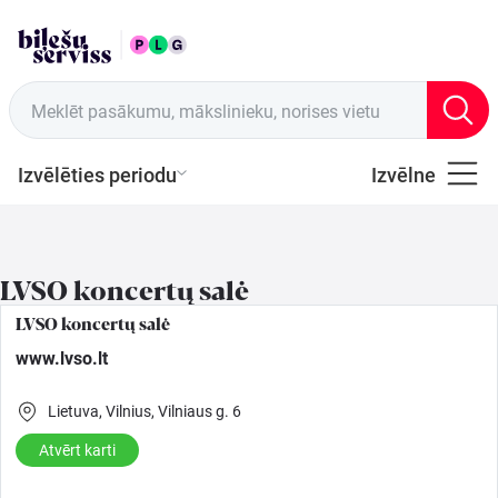
LAT
Tirdzniecības vietas
Meklēt pasākumu, mākslinieku, norises vietu
Izvēlēties periodu
Izvēlne
Visi
Latviešu
LVSO koncertų salė
Mūzika
LVSO koncertų salė
www.lvso.lt
Mūzika
Lietuva,
Vilnius,
Vilniaus g. 6
Teātris
Atvērt karti
Sports