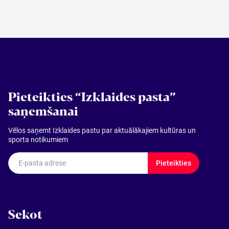
Meklēt kartē
Izvēlēties
periodu
Pieteikties “Izklaides pasta”
saņemšanai
Vēlos saņemt Izklaides pastu par aktuālākajiem kultūras un
sporta notikumiem
E-pasta adrese
Pieteikties
Sekot