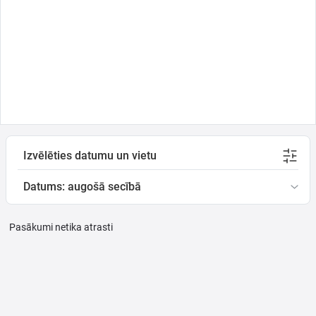
Ģimenei
Festivāls
Semināri
Izvēlēties datumu un vietu
Dāvanu
kartes
Datums: augošā secībā
Kino
Pasākumi netika atrasti