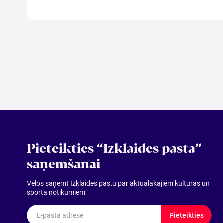
Pieteikties “Izklaides pasta”
saņemšanai
Vēlos saņemt Izklaides pastu par aktuālākajiem kultūras un
sporta notikumiem
E-pasta adrese
Pieteikties