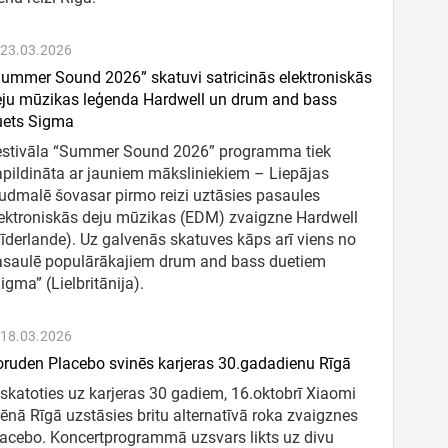
 23.03.2026
ummer Sound 2026” skatuvi satricinās elektroniskās
ju mūzikas leģenda Hardwell un drum and bass
uets Sigma
estivāla “Summer Sound 2026” programma tiek
pildināta ar jauniem māksliniekiem – Liepājas
udmalē šovasar pirmo reizi uztāsies pasaules
ektroniskās deju mūzikas (EDM) zvaigzne Hardwell
īderlande). Uz galvenās skatuves kāps arī viens no
asaulē populārākajiem drum and bass duetiem
igma” (Lielbritānija).
 18.03.2026
ruden Placebo svinēs karjeras 30.gadadienu Rīgā
skatoties uz karjeras 30 gadiem, 16.oktobrī Xiaomi
ēnā Rīgā uzstāsies britu alternatīvā roka zvaigznes
acebo. Koncertprogrammā uzsvars likts uz divu