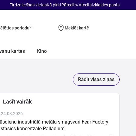
Tirdzniecības vietas
Kā pirkt
Pārcelts/Atcelts
Izklaides pasts
vēlēties periodu
Meklēt kartē
vanu kartes
Kino
Rādīt visas ziņas
Lasīt vairāk
 24.03.2026
sdienu industriālā metāla smagsvari Fear Factory
stāsies koncertzālē Palladium