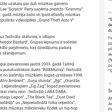
ziķi uzskata par dub mūzikas galveno
ā Lee "Scratch" Perry saņēma prestižo “Grammy”
Pi
. gadā mūziķa balsi un īpaši atlasītu mūzikas
“S
populārās videospēles „Grand Theft Auto V”
de
d
z festivāla skatuves, ir vēlajos
F
heodor Bastard''. Grupas lepnums ir solistes
pa
 vokālo paņēmienu, kas dziedājumu padara
pl
kas skanējumam.
el
(N
ai pievienosies jautrā 2003. gadā Tallinā
p
u pusakustiskais duets ''Bill&Murray'', festivālā
“S
', bet no pašmāju mūziķiem šogad uzstāsies 1998.
„Afro Ambient”, „Suņa stunda”, „Iļģi”, „Oranžās
Tr
s”. Leģendārajiem „Zig Zag” šogad pievienosies
Šo
kai vienu reizi - festivālā LABA DABA.
ontags Legion”, „The Black Tea”, „Dust Devil
At
edātāji” un „Nepieradinātā folka orķestris”,
Ar
niskās mūzikas mākslinieku Kodek un hip-hop
Pl