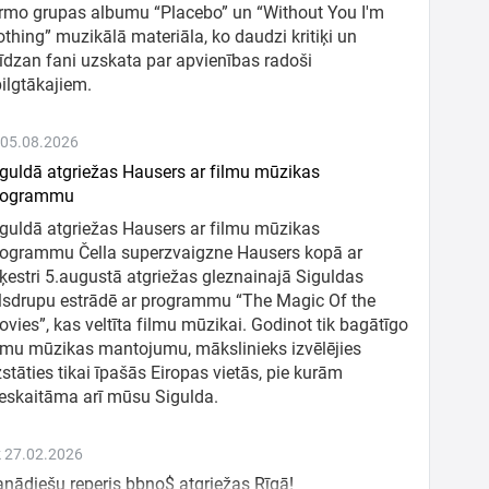
rmo grupas albumu “Placebo” un “Without You I'm
thing” muzikālā materiāla, ko daudzi kritiķi un
īdzan fani uzskata par apvienības radoši
ilgtākajiem.
 05.08.2026
guldā atgriežas Hausers ar filmu mūzikas
rogrammu
guldā atgriežas Hausers ar filmu mūzikas
rogrammu Čella superzvaigzne Hausers kopā ar
ķestri 5.augustā atgriežas gleznainajā Siguldas
lsdrupu estrādē ar programmu “The Magic Of the
vies”, kas veltīta filmu mūzikai. Godinot tik bagātīgo
lmu mūzikas mantojumu, mākslinieks izvēlējies
stāties tikai īpašās Eiropas vietās, pie kurām
eskaitāma arī mūsu Sigulda.
fb
tw
 27.02.2026
nādiešu reperis bbno$ atgriežas Rīgā!