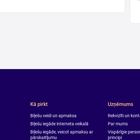
Tr
ja
ar
ne
tr
ce
Pk
Ka
B
27
pi
A
do
Kā pirkt
Uzņēmums
hi
Biļešu veidi un apmaksa
Rekvizīti un kon
ta
Biļešu iegāde interneta veikalā
Par mums
t
un
Biļešu iegāde, veicot apmaksu ar
Vispārīgie pers
pārskaitījumu
principi
no