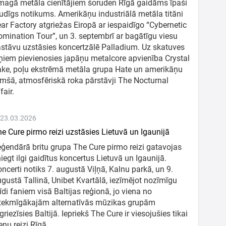
agā metāla cienītājiem šoruden Rīgā gaidāms īpaši
udīgs notikums. Amerikāņu industriālā metāla titāni
ar Factory atgriežas Eiropā ar iespaidīgo “Cybernetic
mination Tour”, un 3. septembrī ar bagātīgu viesu
stāvu uzstāsies koncertzālē Palladium. Uz skatuves
ņiem pievienosies japāņu metalcore apvienība Crystal
ke, poļu ekstrēmā metāla grupa Hate un amerikāņu
mšā, atmosfēriskā roka pārstāvji The Nocturnal
fair.
 23.03.2026
e Cure pirmo reizi uzstāsies Lietuvā un Igaunijā
ģendārā britu grupa The Cure pirmo reizi gatavojas
iegt ilgi gaidītus koncertus Lietuvā un Igaunijā.
ncerti notiks 7. augustā Viļņā, Kalnu parkā, un 9.
gustā Tallinā, Unibet Kvartālā, iezīmējot nozīmīgu
īdi faniem visā Baltijas reģionā, jo viena no
etekmīgākajām alternatīvās mūzikas grupām
griezīsies Baltijā. Iepriekš The Cure ir viesojušies tikai
enu reizi Rīgā.