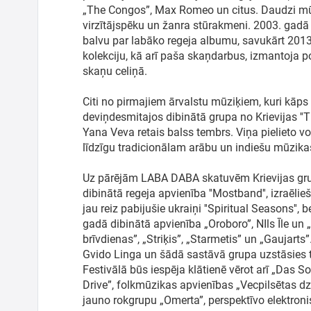
Meklēt kartē
„The Congos”, Max Romeo un citus. Daudzi mū
virzītājspēku un žanra stūrakmeni. 2003. gad
balvu par labāko regeja albumu, savukārt 2013
Izvēlēties
kolekciju, kā arī paša skaņdarbus, izmantoja 
periodu
skaņu celiņā.
Citi no pirmajiem ārvalstu mūziķiem, kuri kāps u
deviņdesmitajos dibinātā grupa no Krievijas ''T
Yana Veva retais balss tembrs. Viņa pielieto
līdzīgu tradicionālam arābu un indiešu mūzi
Uz pārējām LABA DABA skatuvēm Krievijas grup
dibinātā regeja apvienība ''Mostband'', izraēlieš
jau reiz pabijušie ukraiņi ''Spiritual Seasons'
gadā dibinātā apvienība „Oroboro”, NIls Īle un 
brīvdienas”, „Striķis”, „Starmetis” un „Gaujart
Gvido Linga un šādā sastāvā grupa uzstāsies ti
Festivālā būs iespēja klātienē vērot arī „Das S
Drive”, folkmūzikas apvienības „Vecpilsētas dzi
jauno rokgrupu „Omerta”, perspektīvo elektro