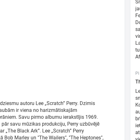
Sm
ja
Fe
Do
sa
vi
La
tu
Af
Pi
Th
Le
sn
dziesmu autoru Lee „Scratch” Perry. Dzimis
Ko
šaubām ir viena no harizmātiskajām
au
rāniem. Savu pirmo albumu ierakstījis 1969.
br
li pār savu mūzikas produkciju, Perry uzbūvējē
i
ar „The Black Ark”. Lee „Scratch” Perry
at
ā Bob Marley un "The Wailers", "The Heptones",
vi