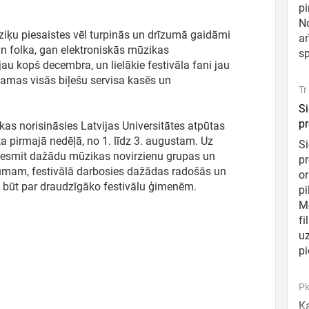
pi
No
ziķu piesaistes vēl turpinās un drīzumā gaidāmi
ar
n folka, gan elektroniskās mūzikas
sp
jau kopš decembra, un lielākie festivāla fani jau
ejamas visās biļešu servisa kasēs un
Tr
Si
p
kas norisināsies Latvijas Universitātes atpūtas
 pirmajā nedēļā, no 1. līdz 3. augustam. Uz
Si
esmit dažādu mūzikas novirzienu grupas un
p
umam, festivālā darbosies dažādas radošās un
or
 būt par draudzīgāko festivālu ģimenēm.
pi
Mo
fi
uz
pi
Pk
Ka