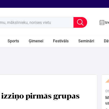
u, mākslinieku, norises vietu
Iz
Sports
Ģimenei
Festivāls
Semināri
Dā
Ot
izziņo pirmās grupas
Mū
uz