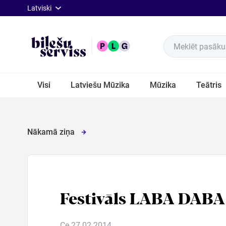
lat
Latviski
Meklēt pasākum
Visi
Visi
Latviešu Mūzika
Mūzika
Teātris
Latviešu
Mūzika
Nākamā ziņa
Mūzika
Teātris
Festivāls LABA DABA 
Sports
Ce 27.02.2014