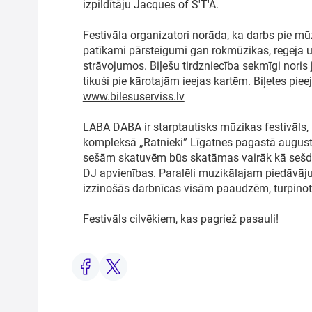
izpildītāju Jacques of S'T'A.
Festivāla organizatori norāda, ka darbs pie mū
patīkami pārsteigumi gan rokmūzikas, regeja u
strāvojumos. Biļešu tirdzniecība sekmīgi noris 
tikuši pie kārotajām ieejas kartēm. Biļetes pie
www.bilesuserviss.lv
LABA DABA ir starptautisks mūzikas festivāls, 
kompleksā „Ratnieki” Līgatnes pagastā augusta
sešām skatuvēm būs skatāmas vairāk kā sešd
DJ apvienības. Paralēli muzikālajam piedāvāj
izzinošās darbnīcas visām paaudzēm, turpinot
Festivāls cilvēkiem, kas pagriež pasauli!