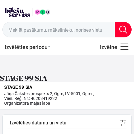
LAT
Tirdzniecības vietas
Meklēt pasākumu, mākslinieku, norises vietu
Izvēlēties periodu
Izvēlne
Visi
Latviešu
STAGE 99 SIA
Mūzika
STAGE 99 SIA
Jāņa Čakstes prospekts 2, Ogre, LV-5001, Ogres,
Mūzika
Vien. Reģ. Nr.: 40203419222
Organizatora mājas lapa
Teātris
Izvēlēties datumu un vietu
Sports