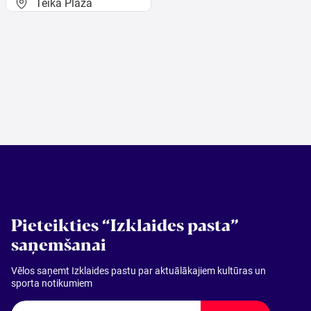
Teika Plaza
Pieteikties “Izklaides pasta”
saņemšanai
Vēlos saņemt Izklaides pastu par aktuālākajiem kultūras un
sporta notikumiem