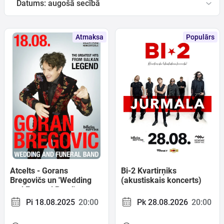
Datums: augošā secībā
Ģimenei
Atmaksa
Populārs
Festivāls
Semināri
Dāvanu
kartes
Kino
Atcelts - Gorans
Bi-2 Kvartirņiks
Bregovičs un 'Wedding
(akustiskais koncerts)
and Funeral Band'
Pi 18.08.2025
20:00
Pk 28.08.2026
20:00