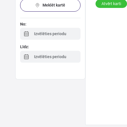
Ģimenei
Atvērt karti
Meklēt kartē
Festivāls
No:
Izvēlēties periodu
Semināri
Līdz:
Dāvanu
Izvēlēties periodu
kartes
Kino