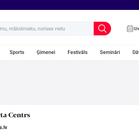
u, mākslinieku, norises vietu
Iz
Sports
Ģimenei
Festivāls
Semināri
Dā
ta Centrs
.lv