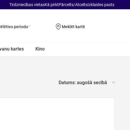
Tirdzniecības vietas
Kā pirkt
Pārcelts/Atcelts
Izklaides pasts
vēlēties periodu
Meklēt kartē
vanu kartes
Kino
Datums: augošā secībā