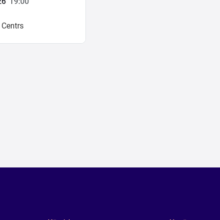
26
19:00
 Centrs