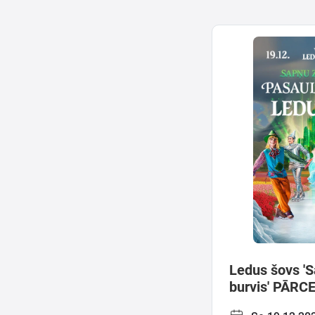
Meklēt kartē
Izvēlēties
periodu
Ledus šovs '
burvis' PĀRC
27.03.2026