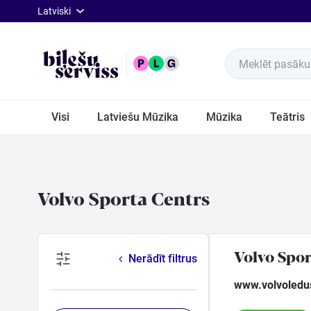
lat
Latviski
Meklēt pasākum
Visi
Visi
Latviešu Mūzika
Mūzika
Teātris
Latviešu
Mūzika
Volvo Sporta Centrs
Mūzika
Teātris
Volvo Spor
Nerādīt filtrus
Sports
www.volvoledus