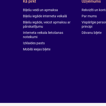
Kā pirkt
Uzņēmums
Biļešu veidi un apmaksa
Rekvizīti un kon
Biļešu iegāde interneta veikalā
Par mums
Biļešu iegāde, veicot apmaksu ar
Vispārīgie pers
pārskaitījumu
principi
Interneta veikala lietošanas
Dāvanu biļete
noteikumi
Izklaides pasts
Mobilā ieejas biļete