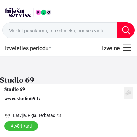
LAT
Tirdzniecības vietas
Meklēt pasākumu, mākslinieku, norises vietu
Izvēlēties periodu
Izvēlne
Visi
Latviešu
Studio 69
Mūzika
Studio 69
www.studio69.lv
Mūzika
Latvija,
Rīga,
Terbatas 73
Teātris
Atvērt karti
Sports