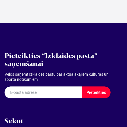
Meklēt kartē
Izvēlēties
periodu
Pieteikties “Izklaides pasta”
saņemšanai
Vēlos saņemt Izklaides pastu par aktuālākajiem kultūras un
sporta notikumiem
E-pasta adrese
Pieteikties
Sekot