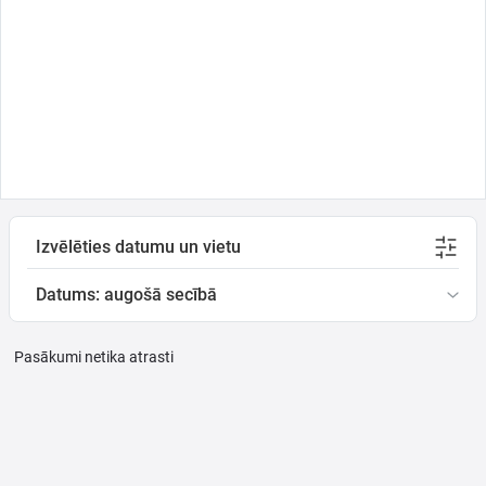
Ģimenei
Festivāls
Semināri
Izvēlēties datumu un vietu
Dāvanu
kartes
Datums: augošā secībā
Kino
Pasākumi netika atrasti