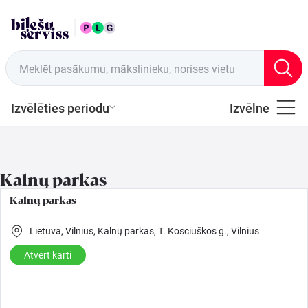
LAT
Tirdzniecības vietas
Meklēt pasākumu, mākslinieku, norises vietu
Izvēlēties periodu
Izvēlne
Visi
Latviešu
Kalnų parkas
Mūzika
Kalnų parkas
Mūzika
Lietuva,
Vilnius,
Kalnų parkas, T. Kosciuškos g., Vilnius
Atvērt karti
Teātris
Sports