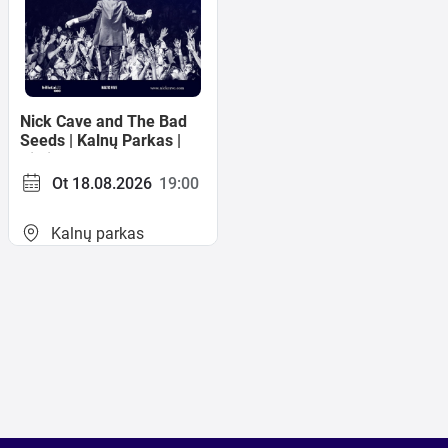
Meklēt kartē
Nick Cave and The Bad
Seeds | Kalnų Parkas |
Izvēlēties
Vilnius
periodu
Ot 18.08.2026
19:00
Kalnų parkas