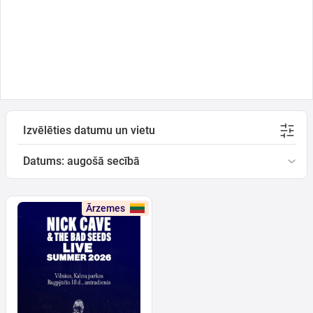
Ģimenei
Festivāls
Semināri
Izvēlēties datumu un vietu
Datums: augošā secībā
Dāvanu
kartes
Ārzemes
Kino