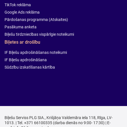
TikTok reklāma
Google Ads reklāma
Pārdošanas programma (Atskaites)
Pasākuma anketa
Biļešu tirdzniecības vispārīgie noteikumi
Biļetes ar drošību
IF Biļešu apdrošināšanas noteikumi
IF Biļešu apdrošināšana
Sūdzību izskatīšanas kārtība
Biļešu Serviss PLG SIA., Krišjāņa Valdemāra iela 118, Rīga, LV-
1013. | Tel. +371 66100335 (darba dienās no 9:00- 17:30) | E-