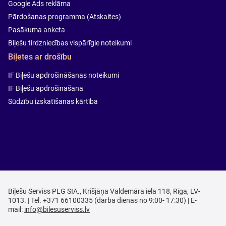
Google Ads reklāma
Pārdošanas programma (Atskaites)
Pasākuma anketa
Biļešu tirdzniecības vispārīgie noteikumi
Biļetes ar drošību
IF Biļešu apdrošināšanas noteikumi
IF Biļešu apdrošināšana
Sūdzību izskatīšanas kārtība
Biļešu Serviss PLG SIA., Krišjāņa Valdemāra iela 118, Rīga, LV-
1013. | Tel. +371 66100335 (darba dienās no 9:00- 17:30) | E-
mail:
info@bilesuserviss.lv