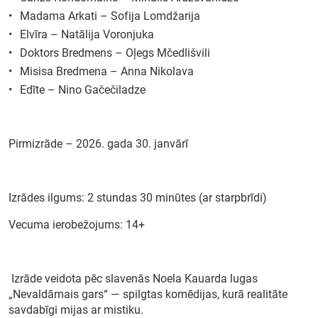
Madama Arkati – Sofija Lomdžarija
Elvīra – Natālija Voronjuka
Doktors Bredmens – Oļegs Mčedlišvili
Misisa Bredmena – Anna Nikolava
Edīte – Nino Gačečiladze
Pirmizrāde – 2026. gada 30. janvārī
Izrādes ilgums: 2 stundas 30 minūtes (ar starpbrīdi)
Vecuma ierobežojums: 14+
Izrāde veidota pēc slavenās Noela Kauarda lugas
„Nevaldāmais gars“ — spilgtas komēdijas, kurā realitāte
savdabīgi mijas ar mistiku.