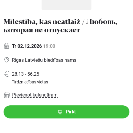
Ģimenei
Mīlestība, kas neatlaiž / Любовь,
которая не отпускает
Festivāls
Tr 02.12.2026
19:00
Semināri
Rīgas Latviešu biedrības nams
Dāvanu
28.13 - 56.25
kartes
Tirdzniecības vietas
Kino
Pievienot kalendāram
Pirkt