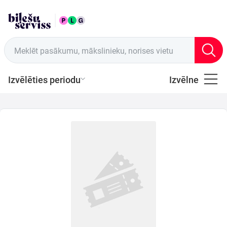
LAT
Tirdzniecības vietas
Meklēt pasākumu, mākslinieku, norises vietu
Izvēlēties periodu
Izvēlne
Visi
Latviešu
Mūzika
Mūzika
Teātris
Sports