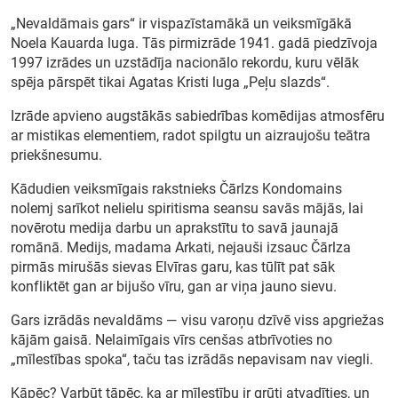
„Nevaldāmais gars“ ir vispazīstamākā un veiksmīgākā
Noela Kauarda luga. Tās pirmizrāde 1941. gadā piedzīvoja
1997 izrādes un uzstādīja nacionālo rekordu, kuru vēlāk
spēja pārspēt tikai Agatas Kristi luga „Peļu slazds“.
Izrāde apvieno augstākās sabiedrības komēdijas atmosfēru
ar mistikas elementiem, radot spilgtu un aizraujošu teātra
priekšnesumu.
Kādudien veiksmīgais rakstnieks Čārlzs Kondomains
nolemj sarīkot nelielu spiritisma seansu savās mājās, lai
novērotu medija darbu un aprakstītu to savā jaunajā
romānā. Medijs, madama Arkati, nejauši izsauc Čārlza
pirmās mirušās sievas Elvīras garu, kas tūlīt pat sāk
konfliktēt gan ar bijušo vīru, gan ar viņa jauno sievu.
Gars izrādās nevaldāms — visu varoņu dzīvē viss apgriežas
kājām gaisā. Nelaimīgais vīrs cenšas atbrīvoties no
„mīlestības spoka“, taču tas izrādās nepavisam nav viegli.
Kāpēc? Varbūt tāpēc, ka ar mīlestību ir grūti atvadīties, un