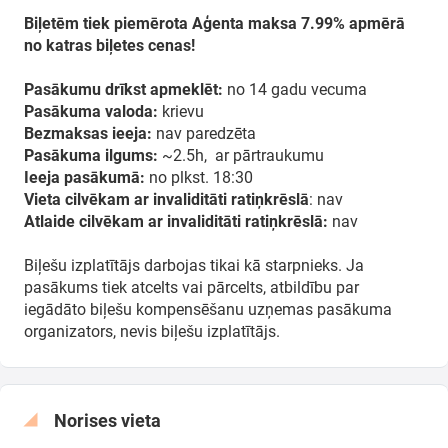
Biļetēm tiek piemērota Aģenta maksa 7.99% apmērā
no katras biļetes cenas!
Pasākumu drīkst apmeklēt:
no 14 gadu vecuma
Pasākuma valoda:
krievu
Bezmaksas ieeja:
nav paredzēta
Pasākuma ilgums:
~2.5h, ar pārtraukumu
Ieeja pasākumā:
no plkst. 18:30
Vieta cilvēkam ar invaliditāti ratiņkrēslā
: nav
Atlaide cilvēkam ar invaliditāti ratiņkrēslā:
nav
Biļešu izplatītājs darbojas tikai kā starpnieks. Ja
pasākums tiek atcelts vai pārcelts, atbildību par
iegādāto biļešu kompensēšanu uzņemas pasākuma
organizators, nevis biļešu izplatītājs.
Norises vieta