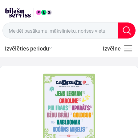
LAT
Tirdzniecības vietas
Meklēt pasākumu, mākslinieku, norises vietu
Izvēlēties periodu
Izvēlne
Visi
Latviešu
Mūzika
Mūzika
Teātris
Sports