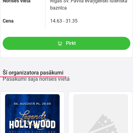
Norises vieta
Rīgas Sv. Pāvila evaņģēliski luteriskā
baznīca
Cena
14.63 - 31.35
Pirkt
Šī organizatora pasākumi
Pasākumi šajā norises vietā