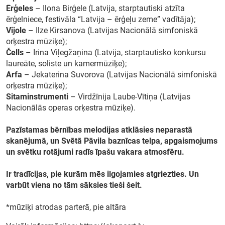
Ērģeles
– Ilona Birģele (Latvija, starptautiski atzīta
ērģelniece, festivāla “Latvija – ērģeļu zeme” vadītāja);
Vijole
– Ilze Kirsanova (Latvijas Nacionālā simfoniskā
orķestra mūziķe);
Čells
– Irina Viļegžaņina (Latvija, starptautisko konkursu
laureāte, soliste un kamermūziķe);
Arfa
– Jekaterina Suvorova (Latvijas Nacionālā simfoniskā
orķestra mūziķe);
Sitaminstrumenti
– Virdžīnija Laube-Vītiņa (Latvijas
Nacionālās operas orķestra mūziķe).
Pazīstamas bērnības melodijas atklāsies neparastā
skanējumā, un Svētā Pāvila baznīcas telpa, apgaismojums
un svētku rotājumi radīs īpašu vakara atmosfēru.
Ir tradīcijas, pie kurām mēs ilgojamies atgriezties. Un
varbūt viena no tām sāksies tieši šeit.
*mūziķi atrodas parterā, pie altāra