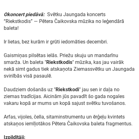
Okoncert piedāvā:
Svētku Jaungada koncerts
“Riekstkodis” — Pētera Čaikovska mūzika no leģendārā
Meklēt kartē
baleta!
Ir lietas, bez kurām ir grūti iedomāties decembri.
Izvēlēties
periodu
Gaismiņas pilsētas ielās. Priežu skuju un mandarīnu
smarža. Un baleta "
Riekstkodis
" mūzika, kas jau vairāk
nekā simt gadus tiek atskaņota Ziemassvētku un Jaungada
svinībās visā pasaulē.
Daudziem došanās uz "
Riekstkodi
" jau sen ir daļa no
ziemas tradīcijas. Aicinām jūs pavadīt šo gada nogales
vakaru kopā ar mums un kopā sajust svētku tuvošanos.
Arfas, vijoles, čella, sitaminstrumentu un ērģeļu kvintets
atskaņos iemīļotākos Pētera Čaikovska baleta fragmentus.
Izpildītāji: