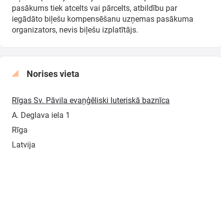
pasākums tiek atcelts vai pārcelts, atbildību par
iegādāto biļešu kompensēšanu uzņemas pasākuma
organizators, nevis biļešu izplatītājs.
Norises vieta
Rīgas Sv. Pāvila evaņģēliski luteriskā baznīca
A. Deglava iela 1
Rīga
Latvija