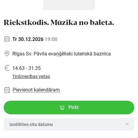
Ģimenei
Riekstkodis. Mūzika no baleta.
Festivāls
Tr 30.12.2026
19:00
Rīgas Sv. Pāvila evaņģēliski luteriskā baznīca
Semināri
14.63 - 31.35
Dāvanu
Tirdzniecības vietas
kartes
Pievienot kalendāram
Kino
Pirkt
Izvēlēties citu datumu