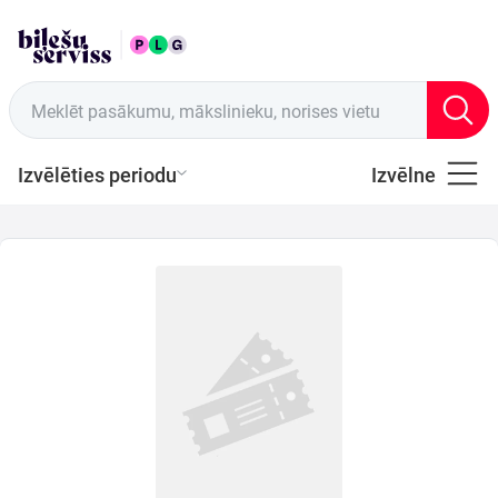
LAT
Tirdzniecības vietas
Meklēt pasākumu, mākslinieku, norises vietu
Izvēlēties periodu
Izvēlne
Visi
Latviešu
Mūzika
Mūzika
Teātris
Sports