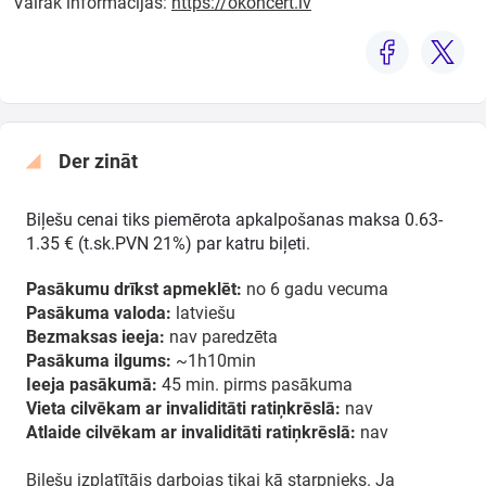
Vairāk informācijas:
https://okoncert.lv
Der zināt
Biļešu cenai tiks piemērota apkalpošanas maksa 0.63-
1.35 € (t.sk.PVN 21%) par katru biļeti.
Pasākumu drīkst apmeklēt:
no 6 gadu vecuma
Pasākuma valoda:
latviešu
Bezmaksas ieeja:
nav paredzēta
Pasākuma ilgums:
~1h10min
Ieeja pasākumā:
45 min. pirms pasākuma
Vieta cilvēkam ar invaliditāti ratiņkrēslā:
nav
Atlaide cilvēkam ar invaliditāti ratiņkrēslā:
nav
Biļešu izplatītājs darbojas tikai kā starpnieks. Ja