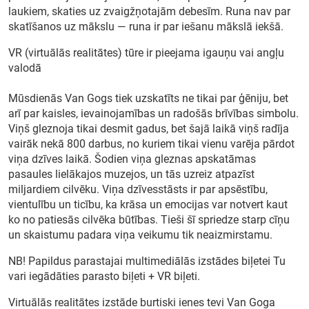
laukiem, skaties uz zvaigžņotajām debesīm. Runa nav par
skatīšanos uz mākslu — runa ir par iešanu mākslā iekšā.
VR (virtuālās realitātes) tūre ir pieejama igauņu vai angļu
valodā
Mūsdienās Van Gogs tiek uzskatīts ne tikai par ģēniju, bet
arī par kaisles, ievainojamības un radošās brīvības simbolu.
Viņš gleznoja tikai desmit gadus, bet šajā laikā viņš radīja
vairāk nekā 800 darbus, no kuriem tikai vienu varēja pārdot
viņa dzīves laikā. Šodien viņa gleznas apskatāmas
pasaules lielākajos muzejos, un tās uzreiz atpazīst
miljardiem cilvēku. Viņa dzīvesstāsts ir par apsēstību,
vientulību un ticību, ka krāsa un emocijas var notvert kaut
ko no patiesās cilvēka būtības. Tieši šī spriedze starp cīņu
un skaistumu padara viņa veikumu tik neaizmirstamu.
NB! Papildus parastajai multimediālās izstādes biļetei Tu
vari iegādāties parasto biļeti + VR biļeti.
Virtuālās realitātes izstāde burtiski ienes tevi Van Goga