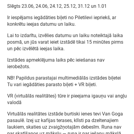
Slēgts 23.06, 24.06, 24.12, 25.12, 31.12 un 1.01
Ir iespējams iegādāties biļeti no Piletilevi iepriekš, ar
konkrētu ieejas datumu un laiku.
Lai to izdarītu, izvēlies datumu un laiku noteiktajā laika
posmā, un jūs varat ieiet izstādē tikai 15 minūtes pirms
un pēc izvēlētā ieejas laika.
Izstādes apmeklējuma laiks pēc ieiešanas nav
ierobežots.
NB! Papildus parastajai multimediālās izstādes biļetei
Tu vari iegādāties parasto biļeti + VR biļeti.
VR (virtuālās realitātes) tūre ir pieejama igauņu vai angļu
valodā
Virtuālās realitātes izstāde burtiski ienes tevi Van Goga
pasaulē. Izej uz kafijas terases, klīsti pa dzeltenajiem
laukiem, skaties uz zvaigžņotajām debesīm. Runa nav
par skatīšanos uz mākslu — runa ir par iešanu mākslā