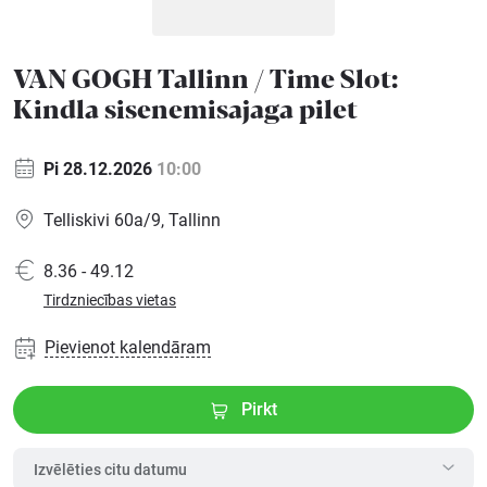
Ģimenei
VAN GOGH Tallinn / Time Slot:
Kindla sisenemisajaga pilet
Festivāls
Pi 28.12.2026
10:00
Semināri
Telliskivi 60a/9, Tallinn
Dāvanu
8.36 - 49.12
kartes
Tirdzniecības vietas
Kino
Pievienot kalendāram
Pirkt
Izvēlēties citu datumu