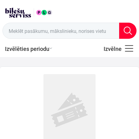
LAT
Tirdzniecības vietas
Meklēt pasākumu, mākslinieku, norises vietu
Izvēlēties periodu
Izvēlne
Visi
Latviešu
Mūzika
Mūzika
Teātris
Sports