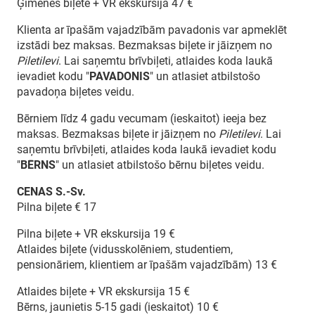
Ģimenes biļete + VR ekskursija 47 €
Klienta ar īpašām vajadzībām pavadonis var apmeklēt
izstādi bez maksas. Bezmaksas biļete ir jāizņem no
Piletilevi
. Lai saņemtu brīvbiļeti, atlaides koda laukā
ievadiet kodu "
PAVADONIS
" un atlasiet atbilstošo
pavadoņa biļetes veidu.
Bērniem līdz 4 gadu vecumam (ieskaitot) ieeja bez
maksas. Bezmaksas biļete ir jāizņem no
Piletilevi
. Lai
saņemtu brīvbiļeti, atlaides koda laukā ievadiet kodu
"
BĒRNS
" un atlasiet atbilstošo bērnu biļetes veidu.
CENAS S.-Sv.
Pilna biļete € 17
Pilna biļete + VR ekskursija 19 €
Atlaides biļete (vidusskolēniem, studentiem,
pensionāriem, klientiem ar īpašām vajadzībām) 13 €
Atlaides biļete + VR ekskursija 15 €
Bērns, jaunietis 5-15 gadi (ieskaitot) 10 €