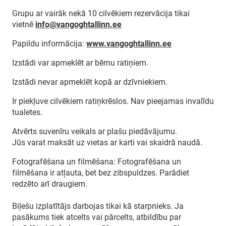
Grupu ar vairāk nekā 10 cilvēkiem rezervācija tikai
vietnē
info@vangoghtallinn.ee
Papildu informācija:
www.vangoghtallinn.ee
Izstādi var apmeklēt ar bērnu ratiņiem.
Izstādi nevar apmeklēt kopā ar dzīvniekiem.
Ir piekļuve cilvēkiem ratiņkrēslos. Nav pieejamas invalīdu
tualetes.
Atvērts suvenīru veikals ar plašu piedāvājumu.
Jūs varat maksāt uz vietas ar karti vai skaidrā naudā.
Fotografēšana un filmēšana: Fotografēšana un
filmēšana ir atļauta, bet bez zibspuldzes. Parādiet
redzēto arī draugiem.
Biļešu izplatītājs darbojas tikai kā starpnieks. Ja
pasākums tiek atcelts vai pārcelts, atbildību par