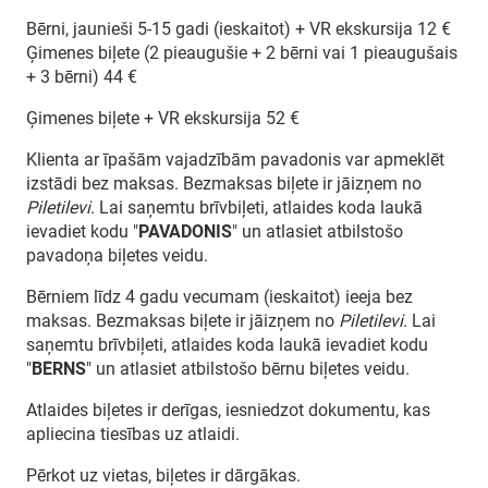
Bērni, jaunieši 5-15 gadi (ieskaitot) + VR ekskursija 12 €
Ģimenes biļete (2 pieaugušie + 2 bērni vai 1 pieaugušais
+ 3 bērni) 44 €
Ģimenes biļete + VR ekskursija 52 €
Klienta ar īpašām vajadzībām pavadonis var apmeklēt
izstādi bez maksas. Bezmaksas biļete ir jāizņem no
Piletilevi
. Lai saņemtu brīvbiļeti, atlaides koda laukā
ievadiet kodu "
PAVADONIS
" un atlasiet atbilstošo
pavadoņa biļetes veidu.
Bērniem līdz 4 gadu vecumam (ieskaitot) ieeja bez
maksas. Bezmaksas biļete ir jāizņem no
Piletilevi
. Lai
saņemtu brīvbiļeti, atlaides koda laukā ievadiet kodu
"
BĒRNS
" un atlasiet atbilstošo bērnu biļetes veidu.
Atlaides biļetes ir derīgas, iesniedzot dokumentu, kas
apliecina tiesības uz atlaidi.
Pērkot uz vietas, biļetes ir dārgākas.