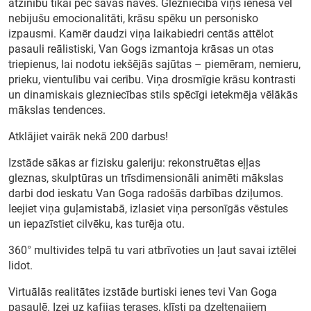
atzinību tikai pēc savas nāves. Glezniecībā viņš ienesa vēl
nebijušu emocionalitāti, krāsu spēku un personisko
izpausmi. Kamēr daudzi viņa laikabiedri centās attēlot
pasauli reālistiski, Van Gogs izmantoja krāsas un otas
triepienus, lai nodotu iekšējās sajūtas – piemēram, nemieru,
prieku, vientulību vai cerību. Viņa drosmīgie krāsu kontrasti
un dinamiskais glezniecības stils spēcīgi ietekmēja vēlākās
mākslas tendences.
Atklājiet vairāk nekā 200 darbus!
Izstāde sākas ar fizisku galeriju: rekonstruētas eļļas
gleznas, skulptūras un trīsdimensionāli animēti mākslas
darbi dod ieskatu Van Goga radošās darbības dziļumos.
Ieejiet viņa guļamistabā, izlasiet viņa personīgās vēstules
un iepazīstiet cilvēku, kas turēja otu.
360° multivides telpā tu vari atbrīvoties un ļaut savai iztēlei
lidot.
Virtuālās realitātes izstāde burtiski ienes tevi Van Goga
pasaulē. Izej uz kafijas terases, klīsti pa dzeltenajiem