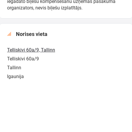
iegādāto biļešu kompensēšanu uzņemas pasākuma
organizators, nevis biļešu izplatītājs.
Norises vieta
Telliskivi 60a/9, Tallinn
Telliskivi 60a/9
Tallinn
Igaunija