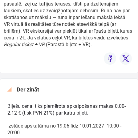
pasaulē. Izej uz kafijas terases, klīsti pa dzeltenajiem
laukiem, skaties uz zvaigžņotajām debesīm. Runa nav par
skatīšanos uz mākslu — runa ir par iešanu mākslā iekšā.
VR virtuālās realitātes tūre notiek atsevišķā telpā (ar
brillēm). VR ekskursijai var piekļūt tikai ar īpašu biļeti, kuras
cena ir 2€. Ja vēlaties ceļot VR, kā biļetes veidu izvēlieties
Regular ticket + VR
(Parastā biļete + VR).
Der zināt
Biļešu cenai tiks piemērota apkalpošanas maksa 0.00-
2.12 € (t.sk.PVN 21%) par katru biļeti.
Izstāde apskatāma no 19.06 līdz 10.01.2027 10:00 -
20:00.