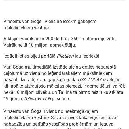
Vinsents van Gogs - viens no ietekmīgākajiem
Meklēt kartē
māksliniekiem vēsturē
Atklājiet vairāk nekā 200 darbus! 360° multimediju zāle.
Izvēlēties
Vairāk nekā 10 miljoni apmeklētāju.
periodu
Iegādājieties biļeti portālā
Piletilevi
jau iepriekš!
Van Goga multimediālā izstāde aicina doties neparastā
ceļojumā uz viena no leģendārākajiem māksliniekiem
pasauli. Izstādi, ko pagājušajā gadā
USA TODAY
izvēlējās
kā labāko aizraujošo mākslas pieredzi, ir apmeklējuši vairāk
nekā 10 miljoni cilvēku, un Tallinā tā pirmo reizi tiks atklāta
19. jūnijā
Telliskivi TLN
pilsētiņā.
Vinsents van Gogs ir viens no ietekmīgākajiem
māksliniekiem vēsturē. Savas dzīves laikā viņš cīnījās ar
nabadzību un garīgās veselības problēmām un ieguva