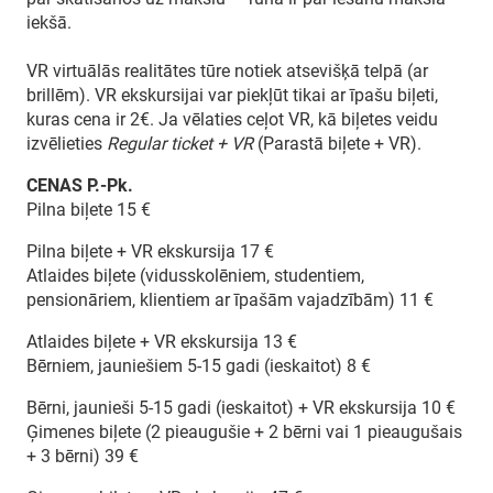
iekšā.
VR virtuālās realitātes tūre notiek atsevišķā telpā (ar
brillēm). VR ekskursijai var piekļūt tikai ar īpašu biļeti,
kuras cena ir 2€. Ja vēlaties ceļot VR, kā biļetes veidu
izvēlieties
Regular ticket + VR
(Parastā biļete + VR).
CENAS P.-Pk.
Pilna biļete 15 €
Pilna biļete + VR ekskursija 17 €
Atlaides biļete (vidusskolēniem, studentiem,
pensionāriem, klientiem ar īpašām vajadzībām) 11 €
Atlaides biļete + VR ekskursija 13 €
Bērniem, jauniešiem 5-15 gadi (ieskaitot) 8 €
Bērni, jaunieši 5-15 gadi (ieskaitot) + VR ekskursija 10 €
Ģimenes biļete (2 pieaugušie + 2 bērni vai 1 pieaugušais
+ 3 bērni) 39 €