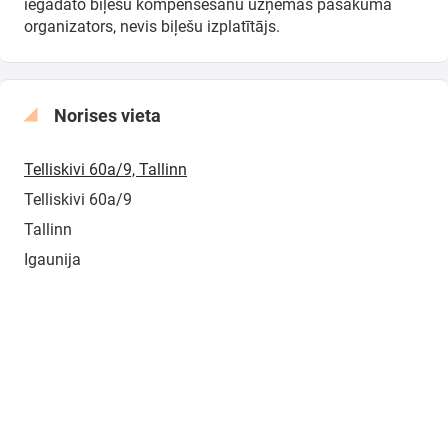
iegādāto biļešu kompensēšanu uzņemas pasākuma
organizators, nevis biļešu izplatītājs.
Norises vieta
Telliskivi 60a/9, Tallinn
Telliskivi 60a/9
Tallinn
Igaunija