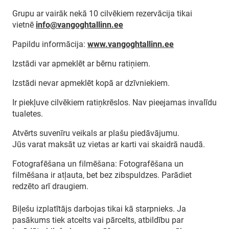
Grupu ar vairāk nekā 10 cilvēkiem rezervācija tikai
vietnē
info@vangoghtallinn.ee
Papildu informācija:
www.vangoghtallinn.ee
Izstādi var apmeklēt ar bērnu ratiņiem.
Izstādi nevar apmeklēt kopā ar dzīvniekiem.
Ir piekļuve cilvēkiem ratiņkrēslos. Nav pieejamas invalīdu
tualetes.
Atvērts suvenīru veikals ar plašu piedāvājumu.
Jūs varat maksāt uz vietas ar karti vai skaidrā naudā.
Fotografēšana un filmēšana: Fotografēšana un
filmēšana ir atļauta, bet bez zibspuldzes. Parādiet
redzēto arī draugiem.
Biļešu izplatītājs darbojas tikai kā starpnieks. Ja
pasākums tiek atcelts vai pārcelts, atbildību par