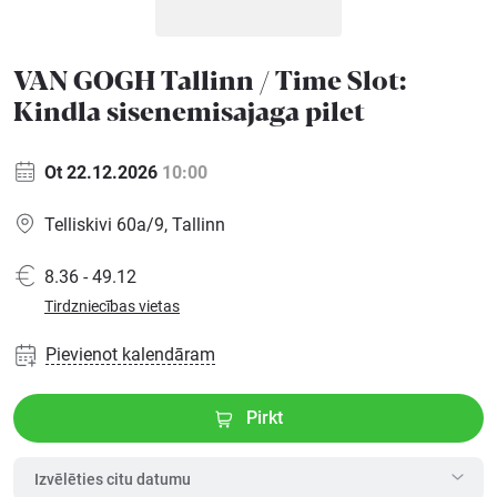
Ģimenei
VAN GOGH Tallinn / Time Slot:
Kindla sisenemisajaga pilet
Festivāls
Ot 22.12.2026
10:00
Semināri
Telliskivi 60a/9, Tallinn
Dāvanu
8.36 - 49.12
kartes
Tirdzniecības vietas
Kino
Pievienot kalendāram
Pirkt
Izvēlēties citu datumu