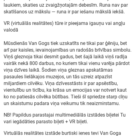
laukiem, skaties uz zvaigžņotajām debesīm. Runa nav par
skatīšanos uz mākslu — runa ir par iešanu mākslā iekšā.
VR (virtuālās realitātes) tūre ir pieejama igauņu vai angļu
valodā
Mūsdienās Van Gogs tiek uzskatīts ne tikai par ģēniju, bet
arī par kaisles, ievainojamības un radošās brīvības simbolu.
Viņš gleznoja tikai desmit gadus, bet šajā laikā viņš radīja
vairāk nekā 800 darbus, no kuriem tikai vienu varēja pārdot
viņa dzīves laikā. Šodien viņa gleznas apskatāmas
pasaules lielākajos muzejos, un tās uzreiz atpazīst
miljardiem cilvēku. Viņa dzīvesstāsts ir par apsēstību,
vientulību un ticību, ka krāsa un emocijas var notvert kaut
ko no patiesās cilvēka būtības. Tieši šī spriedze starp cīņu
un skaistumu padara viņa veikumu tik neaizmirstamu.
NB! Papildus parastajai multimediālās izstādes biļetei Tu
vari iegādāties parasto biļeti + VR biļeti.
Virtuālās realitātes izstāde burtiski ienes tevi Van Goga