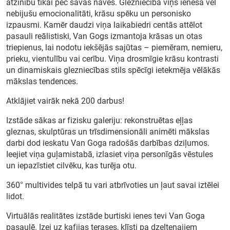
atzinību tikai pēc savas nāves. Glezniecībā viņš ienesa vēl
nebijušu emocionalitāti, krāsu spēku un personisko
izpausmi. Kamēr daudzi viņa laikabiedri centās attēlot
pasauli reālistiski, Van Gogs izmantoja krāsas un otas
triepienus, lai nodotu iekšējās sajūtas – piemēram, nemieru,
prieku, vientulību vai cerību. Viņa drosmīgie krāsu kontrasti
un dinamiskais glezniecības stils spēcīgi ietekmēja vēlākās
mākslas tendences.
Atklājiet vairāk nekā 200 darbus!
Izstāde sākas ar fizisku galeriju: rekonstruētas eļļas
gleznas, skulptūras un trīsdimensionāli animēti mākslas
darbi dod ieskatu Van Goga radošās darbības dziļumos.
Ieejiet viņa guļamistabā, izlasiet viņa personīgās vēstules
un iepazīstiet cilvēku, kas turēja otu.
360° multivides telpā tu vari atbrīvoties un ļaut savai iztēlei
lidot.
Virtuālās realitātes izstāde burtiski ienes tevi Van Goga
pasaulē. Izej uz kafijas terases, klīsti pa dzeltenajiem