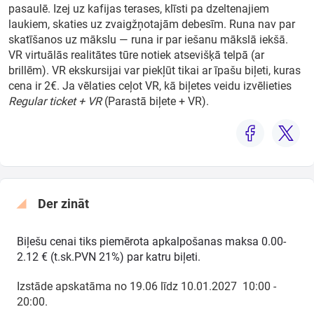
pasaulē. Izej uz kafijas terases, klīsti pa dzeltenajiem
laukiem, skaties uz zvaigžņotajām debesīm. Runa nav par
skatīšanos uz mākslu — runa ir par iešanu mākslā iekšā.
VR virtuālās realitātes tūre notiek atsevišķā telpā (ar
brillēm). VR ekskursijai var piekļūt tikai ar īpašu biļeti, kuras
cena ir 2€. Ja vēlaties ceļot VR, kā biļetes veidu izvēlieties
Regular ticket + VR
(Parastā biļete + VR).
Der zināt
Biļešu cenai tiks piemērota apkalpošanas maksa 0.00-
2.12 € (t.sk.PVN 21%) par katru biļeti.
Izstāde apskatāma no 19.06 līdz 10.01.2027 10:00 -
20:00.