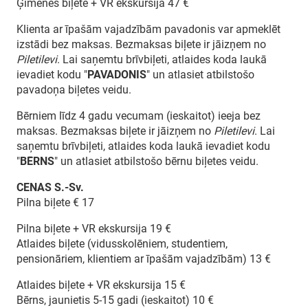
Ģimenes biļete + VR ekskursija 47 €
Klienta ar īpašām vajadzībām pavadonis var apmeklēt
izstādi bez maksas. Bezmaksas biļete ir jāizņem no
Piletilevi
. Lai saņemtu brīvbiļeti, atlaides koda laukā
ievadiet kodu "
PAVADONIS
" un atlasiet atbilstošo
pavadoņa biļetes veidu.
Bērniem līdz 4 gadu vecumam (ieskaitot) ieeja bez
maksas. Bezmaksas biļete ir jāizņem no
Piletilevi
. Lai
saņemtu brīvbiļeti, atlaides koda laukā ievadiet kodu
"
BĒRNS
" un atlasiet atbilstošo bērnu biļetes veidu.
CENAS S.-Sv.
Pilna biļete € 17
Pilna biļete + VR ekskursija 19 €
Atlaides biļete (vidusskolēniem, studentiem,
pensionāriem, klientiem ar īpašām vajadzībām) 13 €
Atlaides biļete + VR ekskursija 15 €
Bērns, jaunietis 5-15 gadi (ieskaitot) 10 €