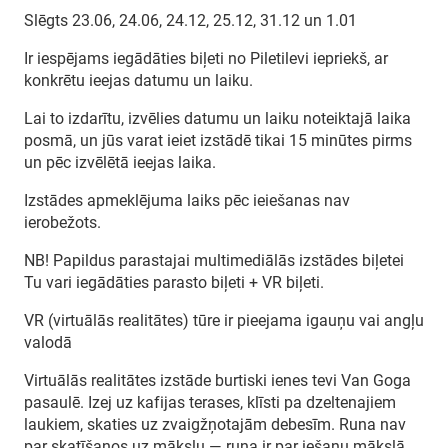
Slēgts 23.06, 24.06, 24.12, 25.12, 31.12 un 1.01
Ir iespējams iegādāties biļeti no Piletilevi iepriekš, ar
konkrētu ieejas datumu un laiku.
Lai to izdarītu, izvēlies datumu un laiku noteiktajā laika
posmā, un jūs varat ieiet izstādē tikai 15 minūtes pirms
un pēc izvēlētā ieejas laika.
Izstādes apmeklējuma laiks pēc ieiešanas nav
ierobežots.
NB! Papildus parastajai multimediālās izstādes biļetei
Tu vari iegādāties parasto biļeti + VR biļeti.
VR (virtuālās realitātes) tūre ir pieejama igauņu vai angļu
valodā
Virtuālās realitātes izstāde burtiski ienes tevi Van Goga
pasaulē. Izej uz kafijas terases, klīsti pa dzeltenajiem
laukiem, skaties uz zvaigžņotajām debesīm. Runa nav
par skatīšanos uz mākslu — runa ir par iešanu mākslā