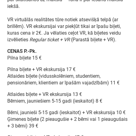
iekšā.
VR virtuālās realitātes tūre notiek atsevišķā telpā (ar
brillēm). VR ekskursijai var piekļūt tikai ar īpašu biļeti,
kuras cena ir 2€. Ja vēlaties ceļot VR, kā biļetes veidu
izvēlieties
Regular ticket + VR
(Parastā biļete + VR).
CENAS P.-Pk.
Pilna biļete 15 €
Pilna biļete + VR ekskursija 17 €
Atlaides biļete (vidusskolēniem, studentiem,
pensionāriem, klientiem ar īpašām vajadzībām) 11 €
Atlaides biļete + VR ekskursija 13 €
Bērniem, jauniešiem 5-15 gadi (ieskaitot) 8 €
Bērni, jaunieši 5-15 gadi (ieskaitot) + VR ekskursija 10 €
Ģimenes biļete (2 pieaugušie + 2 bērni vai 1 pieaugušais
+ 3 bērni) 39 €