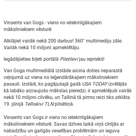
Vinsents van Gogs - viens no ietekmīgākajiem
Meklēt kartē
māksliniekiem vēsturē
Atklājiet vairāk nekā 200 darbus! 360° multimediju zāle.
Izvēlēties
Vairāk nekā 10 miljoni apmeklētāju.
periodu
Iegādājieties biļeti portālā
Piletilevi
jau iepriekš!
Van Goga multimediālā izstāde aicina doties neparastā
ceļojumā uz viena no leģendārākajiem māksliniekiem
pasauli. Izstādi, ko pagājušajā gadā
USA TODAY
izvēlējās
kā labāko aizraujošo mākslas pieredzi, ir apmeklējuši vairāk
nekā 10 miljoni cilvēku, un Tallinā tā pirmo reizi tiks atklāta
19. jūnijā
Telliskivi TLN
pilsētiņā.
Vinsents van Gogs ir viens no ietekmīgākajiem
māksliniekiem vēsturē. Savas dzīves laikā viņš cīnījās ar
nabadzību un garīgās veselības problēmām un ieguva