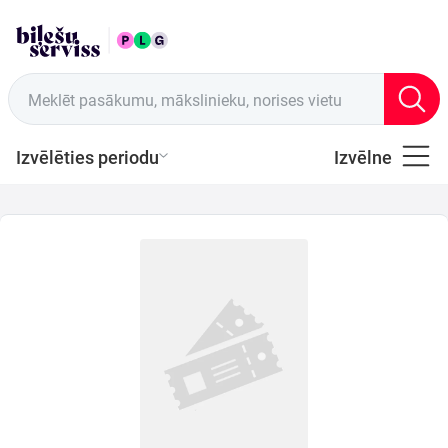
LAT
Tirdzniecības vietas
Meklēt pasākumu, mākslinieku, norises vietu
Izvēlēties periodu
Izvēlne
Visi
Latviešu
Mūzika
Mūzika
Teātris
Sports