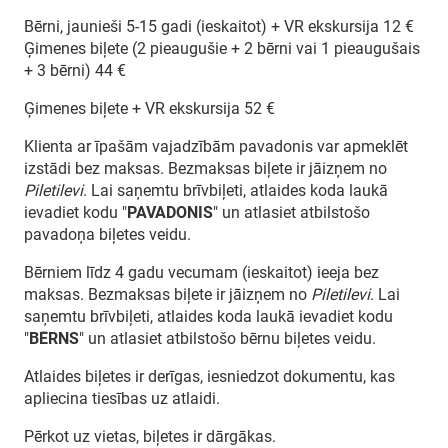
Bērni, jaunieši 5-15 gadi (ieskaitot) + VR ekskursija 12 €
Ģimenes biļete (2 pieaugušie + 2 bērni vai 1 pieaugušais
+ 3 bērni) 44 €
Ģimenes biļete + VR ekskursija 52 €
Klienta ar īpašām vajadzībām pavadonis var apmeklēt
izstādi bez maksas. Bezmaksas biļete ir jāizņem no
Piletilevi
. Lai saņemtu brīvbiļeti, atlaides koda laukā
ievadiet kodu "
PAVADONIS
" un atlasiet atbilstošo
pavadoņa biļetes veidu.
Bērniem līdz 4 gadu vecumam (ieskaitot) ieeja bez
maksas. Bezmaksas biļete ir jāizņem no
Piletilevi
. Lai
saņemtu brīvbiļeti, atlaides koda laukā ievadiet kodu
"
BĒRNS
" un atlasiet atbilstošo bērnu biļetes veidu.
Atlaides biļetes ir derīgas, iesniedzot dokumentu, kas
apliecina tiesības uz atlaidi.
Pērkot uz vietas, biļetes ir dārgākas.