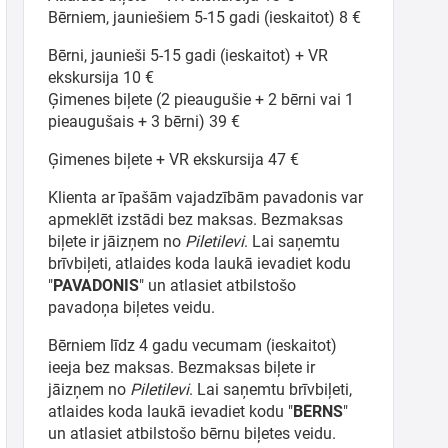
Bērniem, jauniešiem 5-15 gadi (ieskaitot) 8 €
Bērni, jaunieši 5-15 gadi (ieskaitot) + VR
ekskursija 10 €
Ģimenes biļete (2 pieaugušie + 2 bērni vai 1
pieaugušais + 3 bērni) 39 €
Ģimenes biļete + VR ekskursija 47 €
Klienta ar īpašām vajadzībām pavadonis var
apmeklēt izstādi bez maksas. Bezmaksas
biļete ir jāizņem no
Piletilevi
. Lai saņemtu
brīvbiļeti, atlaides koda laukā ievadiet kodu
"
PAVADONIS
" un atlasiet atbilstošo
pavadoņa biļetes veidu.
Bērniem līdz 4 gadu vecumam (ieskaitot)
ieeja bez maksas. Bezmaksas biļete ir
jāizņem no
Piletilevi
. Lai saņemtu brīvbiļeti,
atlaides koda laukā ievadiet kodu "
BĒRNS
"
un atlasiet atbilstošo bērnu biļetes veidu.