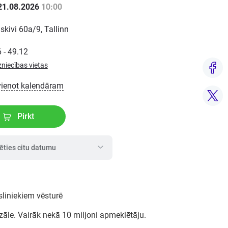
21.08.2026
10:00
iskivi 60a/9, Tallinn
 - 49.12
zniecības vietas
vienot kalendāram
Pirkt
lēties citu datumu
liniekiem vēsturē
zāle. Vairāk nekā 10 miljoni apmeklētāju.