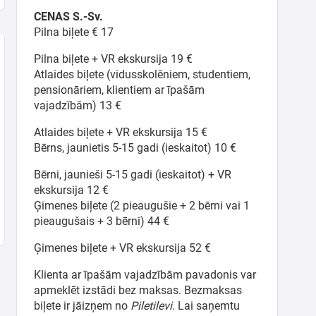
CENAS S.-Sv.
Pilna biļete € 17
Pilna biļete + VR ekskursija 19 €
Atlaides biļete (vidusskolēniem, studentiem,
pensionāriem, klientiem ar īpašām
vajadzībām) 13 €
Atlaides biļete + VR ekskursija 15 €
Bērns, jaunietis 5-15 gadi (ieskaitot) 10 €
Bērni, jaunieši 5-15 gadi (ieskaitot) + VR
ekskursija 12 €
Ģimenes biļete (2 pieaugušie + 2 bērni vai 1
pieaugušais + 3 bērni) 44 €
Ģimenes biļete + VR ekskursija 52 €
Klienta ar īpašām vajadzībām pavadonis var
apmeklēt izstādi bez maksas. Bezmaksas
biļete ir jāizņem no
Piletilevi
. Lai saņemtu