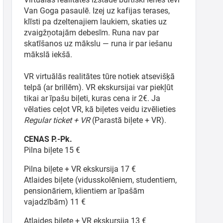
Van Goga pasaulē. Izej uz kafijas terases,
klīsti pa dzeltenajiem laukiem, skaties uz
zvaigžņotajām debesīm. Runa nav par
skatīšanos uz mākslu — runa ir par iešanu
mākslā iekšā.
VR virtuālās realitātes tūre notiek atsevišķā
telpā (ar brillēm). VR ekskursijai var piekļūt
tikai ar īpašu biļeti, kuras cena ir 2€. Ja
vēlaties ceļot VR, kā biļetes veidu izvēlieties
Regular ticket + VR
(Parastā biļete + VR).
CENAS P.-Pk.
Pilna biļete 15 €
Pilna biļete + VR ekskursija 17 €
Atlaides biļete (vidusskolēniem, studentiem,
pensionāriem, klientiem ar īpašām
vajadzībām) 11 €
Atlaides biļete + VR ekskursija 13 €