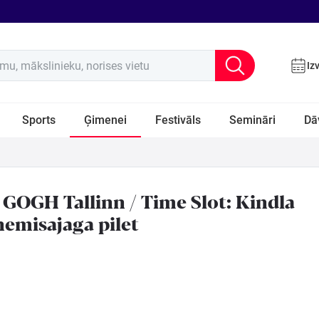
u, mākslinieku, norises vietu
Iz
Sports
Ģimenei
Festivāls
Semināri
Dā
GOGH Tallinn / Time Slot: Kindla
nemisajaga pilet