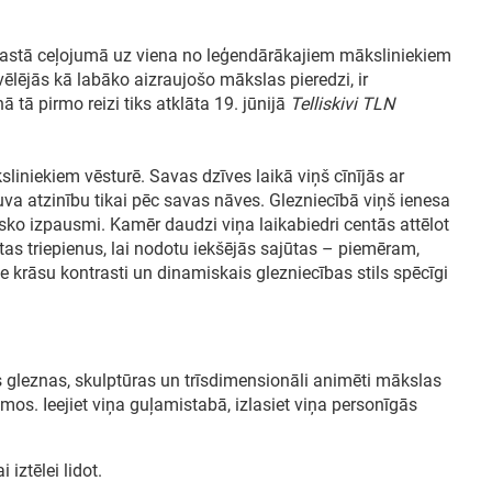
rastā ceļojumā uz viena no leģendārākajiem māksliniekiem
vēlējās kā labāko aizraujošo mākslas pieredzi, ir
ā tā pirmo reizi tiks atklāta 19. jūnijā
Telliskivi TLN
iniekiem vēsturē. Savas dzīves laikā viņš cīnījās ar
a atzinību tikai pēc savas nāves. Glezniecībā viņš ienesa
sko izpausmi. Kamēr daudzi viņa laikabiedri centās attēlot
tas triepienus, lai nodotu iekšējās sajūtas – piemēram,
ie krāsu kontrasti un dinamiskais glezniecības stils spēcīgi
as gleznas, skulptūras un trīsdimensionāli animēti mākslas
os. Ieejiet viņa guļamistabā, izlasiet viņa personīgās
i iztēlei lidot.