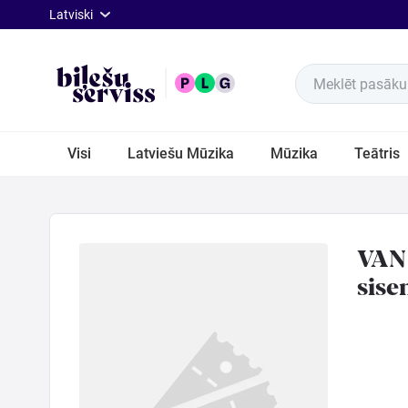
lat
Latviski
Meklēt pasākum
Visi
Visi
Latviešu Mūzika
Mūzika
Teātris
Latviešu
Mūzika
VAN 
Mūzika
sise
Teātris
Sports