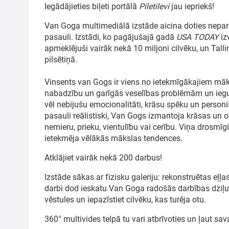
Meklēt kartē
Iegādājieties biļeti portālā
Piletilevi
jau iepriekš!
Van Goga multimediālā izstāde aicina doties nepa
Izvēlēties
pasauli. Izstādi, ko pagājušajā gadā
USA TODAY
iz
apmeklējuši vairāk nekā 10 miljoni cilvēku, un Tallin
periodu
pilsētiņā.
Vinsents van Gogs ir viens no ietekmīgākajiem māksl
nabadzību un garīgās veselības problēmām un ieguv
vēl nebijušu emocionalitāti, krāsu spēku un personi
pasauli reālistiski, Van Gogs izmantoja krāsas un o
nemieru, prieku, vientulību vai cerību. Viņa drosmīg
ietekmēja vēlākās mākslas tendences.
Atklājiet vairāk nekā 200 darbus!
Izstāde sākas ar fizisku galeriju: rekonstruētas eļļ
darbi dod ieskatu Van Goga radošās darbības dziļum
vēstules un iepazīstiet cilvēku, kas turēja otu.
360° multivides telpā tu vari atbrīvoties un ļaut sava