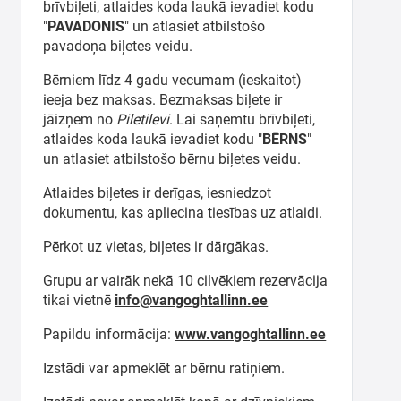
brīvbiļeti, atlaides koda laukā ievadiet kodu
"
PAVADONIS
" un atlasiet atbilstošo
pavadoņa biļetes veidu.
Bērniem līdz 4 gadu vecumam (ieskaitot)
ieeja bez maksas. Bezmaksas biļete ir
jāizņem no
Piletilevi
. Lai saņemtu brīvbiļeti,
atlaides koda laukā ievadiet kodu "
BĒRNS
"
un atlasiet atbilstošo bērnu biļetes veidu.
Atlaides biļetes ir derīgas, iesniedzot
dokumentu, kas apliecina tiesības uz atlaidi.
Pērkot uz vietas, biļetes ir dārgākas.
Grupu ar vairāk nekā 10 cilvēkiem rezervācija
tikai vietnē
info@vangoghtallinn.ee
Papildu informācija:
www.vangoghtallinn.ee
Izstādi var apmeklēt ar bērnu ratiņiem.