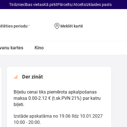
Tirdzniecības vietas
Kā pirkt
Pārcelts/Atcelts
Izklaides pasts
vēlēties periodu
Meklēt kartē
vanu kartes
Kino
Der zināt
Biļešu cenai tiks piemērota apkalpošanas
maksa 0.00-2.12 € (t.sk.PVN 21%) par katru
biļeti.
Izstāde apskatāma no 19.06 līdz 10.01.2027
10:00 - 20:00.