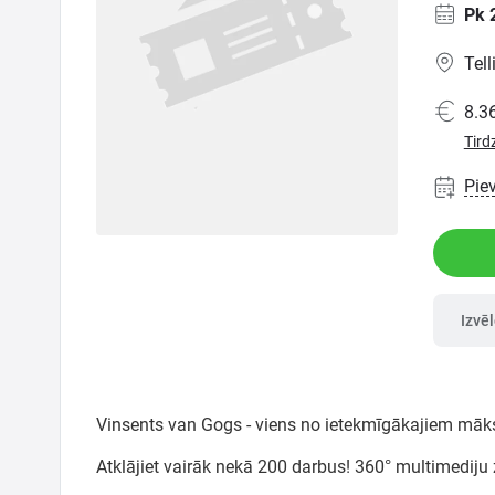
Ģimenei
Pk 
Tell
Festivāls
8.36
Tird
Semināri
Pie
Dāvanu
kartes
Kino
Izvē
Vinsents van Gogs - viens no ietekmīgākajiem māks
Atklājiet vairāk nekā 200 darbus! 360° multimediju 