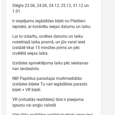
Slēgts 23.06, 24.06, 24.12, 25.12, 31.12 un
1.01
Ir iespējams iegādāties biļeti no Piletilevi
iepriekš, ar konkrētu ieejas datumu un laiku.
Lai to izdarītu, izvēlies datumu un laiku
noteiktajā laika posmā, un jūs varat ieiet
izstādē tikai 15 minūtes pirms un pēc
izvēlētā ieejas laika.
Izstādes apmeklējuma laiks pēc ieiešanas
nav ierobežots.
NB! Papildus parastajai multimediālās
izstādes biļetei Tu vari iegādāties parasto
biļeti + VR biļeti.
VR (virtuālās realitātes) tūre ir pieejama
igauņu vai angļu valodā
Virtuālās realitātes izstāde burtiski ienes tevi