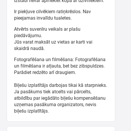
Izstādi nevar apmeklēt kopā ar dzīvniekiem.
Ir piekļuve cilvēkiem ratiņkrēslos. Nav
pieejamas invalīdu tualetes.
Atvērts suvenīru veikals ar plašu
piedāvājumu.
Jūs varat maksāt uz vietas ar karti vai
skaidrā naudā.
Fotografēšana un filmēšana: Fotografēšana
un filmēšana ir atļauta, bet bez zibspuldzes.
Parādiet redzēto arī draugiem.
Biļešu izplatītājs darbojas tikai kā starpnieks.
Ja pasākums tiek atcelts vai pārcelts,
atbildību par iegādāto biļešu kompensēšanu
uzņemas pasākuma organizators, nevis
biļešu izplatītājs.