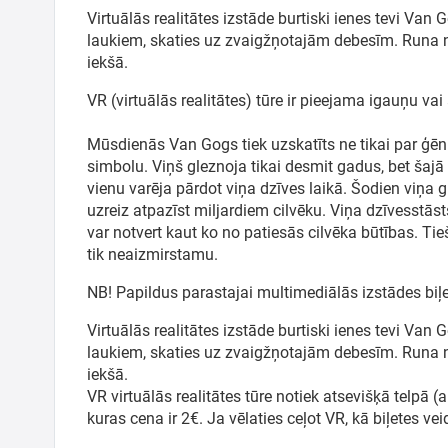
Virtuālās realitātes izstāde burtiski ienes tevi Van 
laukiem, skaties uz zvaigžņotajām debesīm. Runa 
iekšā.
VR (virtuālās realitātes) tūre ir pieejama igauņu va
Mūsdienās Van Gogs tiek uzskatīts ne tikai par ģēni
simbolu. Viņš gleznoja tikai desmit gadus, bet šajā 
vienu varēja pārdot viņa dzīves laikā. Šodien viņa
uzreiz atpazīst miljardiem cilvēku. Viņa dzīvesstāst
var notvert kaut ko no patiesās cilvēka būtības. Ti
tik neaizmirstamu.
NB! Papildus parastajai multimediālās izstādes biļete
Virtuālās realitātes izstāde burtiski ienes tevi Van 
laukiem, skaties uz zvaigžņotajām debesīm. Runa 
iekšā.
VR virtuālās realitātes tūre notiek atsevišķā telpā (ar
kuras cena ir 2€. Ja vēlaties ceļot VR, kā biļetes vei