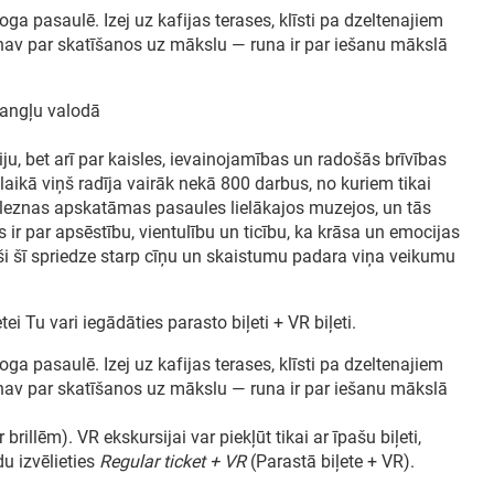
Goga pasaulē. Izej uz kafijas terases, klīsti pa dzeltenajiem
nav par skatīšanos uz mākslu — runa ir par iešanu mākslā
i angļu valodā
ju, bet arī par kaisles, ievainojamības un radošās brīvības
laikā viņš radīja vairāk nekā 800 darbus, no kuriem tikai
 gleznas apskatāmas pasaules lielākajos muzejos, un tās
s ir par apsēstību, vientulību un ticību, ka krāsa un emocijas
eši šī spriedze starp cīņu un skaistumu padara viņa veikumu
i Tu vari iegādāties parasto biļeti + VR biļeti.
Goga pasaulē. Izej uz kafijas terases, klīsti pa dzeltenajiem
nav par skatīšanos uz mākslu — runa ir par iešanu mākslā
 brillēm). VR ekskursijai var piekļūt tikai ar īpašu biļeti,
du izvēlieties
Regular ticket + VR
(Parastā biļete + VR).