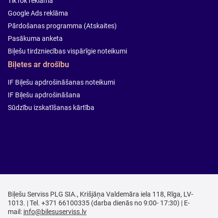
TikTok reklāma
Google Ads reklāma
Pārdošanas programma (Atskaites)
Pasākuma anketa
Biļešu tirdzniecības vispārīgie noteikumi
Biļetes ar drošību
IF Biļešu apdrošināšanas noteikumi
IF Biļešu apdrošināšana
Sūdzību izskatīšanas kārtība
Biļešu Serviss PLG SIA., Krišjāņa Valdemāra iela 118, Rīga, LV-
1013. | Tel. +371 66100335 (darba dienās no 9:00- 17:30) | E-
mail:
info@bilesuserviss.lv