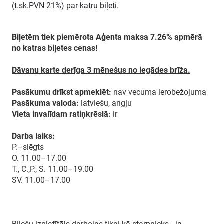
(t.sk.PVN 21%) par katru biļeti.
Biļetēm tiek piemērota Aģenta maksa 7.26% apmērā
no katras biļetes cenas!
Dāvanu karte derīga 3 mēnešus no iegādes brīža.
Pasākumu drīkst apmeklēt:
nav vecuma ierobežojuma
Pasākuma valoda:
latviešu, angļu
Vieta invalīdam ratiņkrēslā:
ir
Darba laiks:
P.–slēgts
O. 11.00–17.00
T., C.,P., S. 11.00–19.00
SV. 11.00–17.00