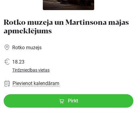
Ģimenei
Rotko muzeja un Martinsona mājas
apmeklējums
Festivāls
Rotko muzejs
Semināri
18.23
Tirdzniecības vietas
Dāvanu
kartes
Pievienot kalendāram
Kino
Pirkt