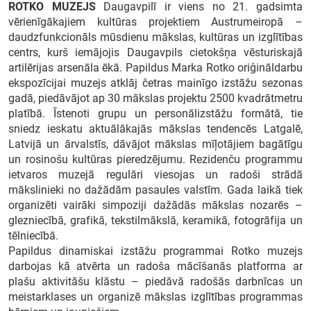
ROTKO MUZEJS
Daugavpilī ir viens no 21. gadsimta
vērienīgākajiem kultūras projektiem Austrumeiropā –
daudzfunkcionāls mūsdienu mākslas, kultūras un izglītības
centrs, kurš iemājojis Daugavpils cietokšņa vēsturiskajā
Meklēt kartē
artilērijas arsenāla ēkā. Papildus Marka Rotko oriģināldarbu
ekspozīcijai muzejs atklāj četras mainīgo izstāžu sezonas
Izvēlēties
gadā, piedāvājot ap 30 mākslas projektu 2500 kvadrātmetru
platībā. Īstenoti grupu un personālizstāžu formātā, tie
periodu
sniedz ieskatu aktuālākajās mākslas tendencēs Latgalē,
Latvijā un ārvalstīs, dāvājot mākslas mīļotājiem bagātīgu
un rosinošu kultūras pieredzējumu. Rezidenču programmu
ietvaros muzejā regulāri viesojas un radoši strādā
mākslinieki no dažādām pasaules valstīm. Gada laikā tiek
organizēti vairāki simpoziji dažādās mākslas nozarēs –
glezniecībā, grafikā, tekstilmākslā, keramikā, fotogrāfija un
tēlniecībā.
Papildus dinamiskai izstāžu programmai Rotko muzejs
darbojas kā atvērta un radoša mācīšanās platforma ar
plašu aktivitāšu klāstu – piedāvā radošās darbnīcas un
meistarklases un organizē mākslas izglītības programmas