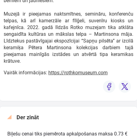
bērniem un jauniešiem.
Muzejā ir pieejamas naktsmītnes, semināru, konferenču
telpas, kā arī kamerzāle ar flīģeli, suvenīru kiosks un
kafejnīca. 2022. gadā līdzās Rotko muzejam tika atklāta
sengaidīta kultūras un mākslas telpa – Martinsona māja.
Līdztekus pastāvīgajai ekspozīcijai “Sapņu pilsēta” ar izcilā
keramiķa Pētera Martinsona kolekcijas darbiem tajā
pieejamas mainīgās izstādes un atvērtā tipa keramikas
krātuve.
Vairāk informācijas:
https://rothkomuseum.com
Der zināt
Biļešu cenai tiks piemērota apkalpošanas maksa 0.73 €