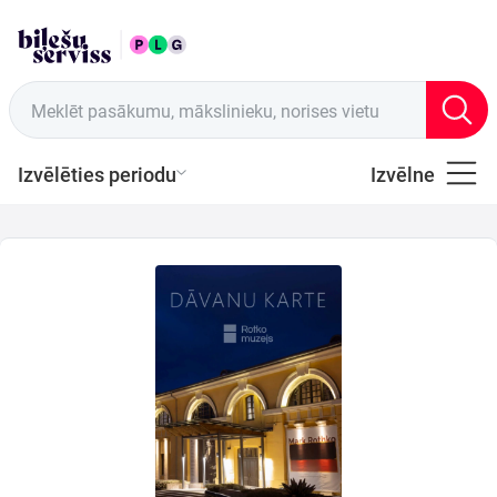
LAT
Tirdzniecības vietas
Meklēt pasākumu, mākslinieku, norises vietu
Izvēlēties periodu
Izvēlne
Visi
Latviešu
Mūzika
Mūzika
Teātris
Sports