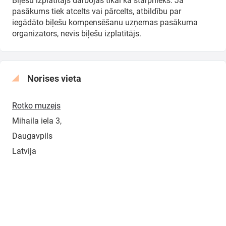
Biļešu izplatītājs darbojas tikai kā starpnieks. Ja
pasākums tiek atcelts vai pārcelts, atbildību par
iegādāto biļešu kompensēšanu uzņemas pasākuma
organizators, nevis biļešu izplatītājs.
Norises vieta
Rotko muzejs
Mihaila iela 3,
Daugavpils
Latvija