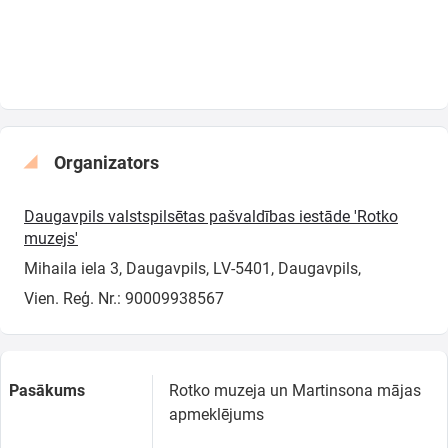
Organizators
Daugavpils valstspilsētas pašvaldības iestāde 'Rotko
muzejs'
Mihaila iela 3, Daugavpils, LV-5401, Daugavpils,
Vien. Reģ. Nr.: 90009938567
Pasākums
Rotko muzeja un Martinsona mājas
apmeklējums