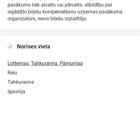
pasākums tiek atcelts vai pārcelts, atbildību par
iegādāto biļešu kompensēšanu uzņemas pasākuma
organizators, nevis biļešu izplatītājs.
Norises vieta
Lottemaa, Tahkuranna, Pärnumaa
Reiu
Tahkuranna
Igaunija