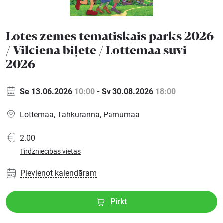
Ģimenei
Lotes zemes tematiskais parks 2026
/ Vilciena biļete / Lottemaa suvi
Festivāls
2026
Semināri
Se 13.06.2026
10:00
-
Sv 30.08.2026
18:00
Lottemaa, Tahkuranna, Pärnumaa
Dāvanu
kartes
2.00
Tirdzniecības vietas
Kino
Pievienot kalendāram
Pirkt