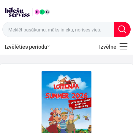
LAT
Tirdzniecības vietas
Meklēt pasākumu, mākslinieku, norises vietu
Izvēlēties periodu
Izvēlne
Visi
Latviešu
Mūzika
Mūzika
Teātris
Sports