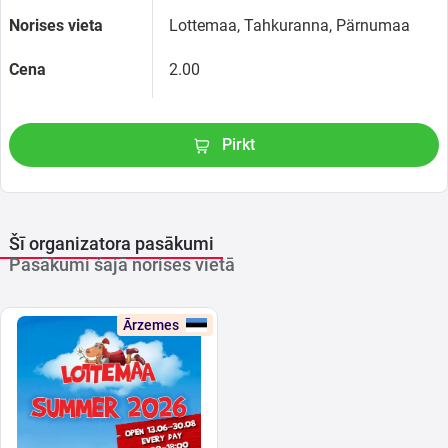
Norises vieta
Lottemaa, Tahkuranna, Pärnumaa
Cena
2.00
Pirkt
Šī organizatora pasākumi
Pasākumi šajā norises vietā
Ārzemes