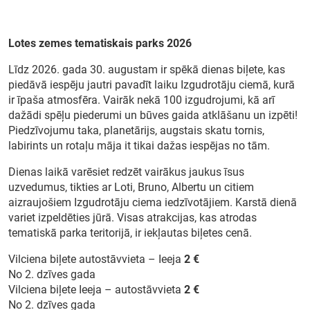
Lotes zemes tematiskais parks 2026
Meklēt kartē
Līdz 2026. gada 30. augustam ir spēkā dienas biļete, kas
piedāvā iespēju jautri pavadīt laiku Izgudrotāju ciemā, kurā
Izvēlēties
ir īpaša atmosfēra. Vairāk nekā 100 izgudrojumi, kā arī
periodu
dažādi spēļu piederumi un būves gaida atklāšanu un izpēti!
Piedzīvojumu taka, planetārijs, augstais skatu tornis,
labirints un rotaļu māja it tikai dažas iespējas no tām.
Dienas laikā varēsiet redzēt vairākus jaukus īsus
uzvedumus, tikties ar Loti, Bruno, Albertu un citiem
aizraujošiem Izgudrotāju ciema iedzīvotājiem. Karstā dienā
variet izpeldēties jūrā. Visas atrakcijas, kas atrodas
tematiskā parka teritorijā, ir iekļautas biļetes cenā.
Vilciena biļete autostāvvieta – Ieeja
2 €
No 2. dzīves gada
Vilciena biļete Ieeja – autostāvvieta
2 €
No 2. dzīves gada