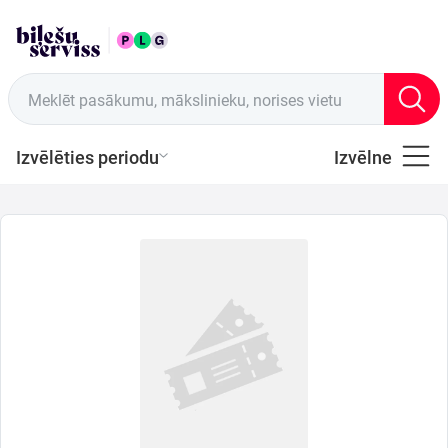
LAT
Tirdzniecības vietas
Meklēt pasākumu, mākslinieku, norises vietu
Izvēlēties periodu
Izvēlne
Visi
Latviešu
Mūzika
Mūzika
Teātris
Sports