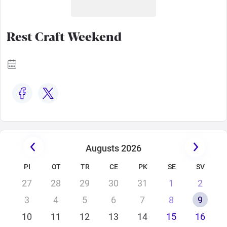
Ģimenei
Rest Craft Weekend
Festivāls
Semināri
Dāvanu
kartes
Augusts 2026
Kino
PI
OT
TR
CE
PK
SE
SV
27
28
29
30
31
1
2
3
4
5
6
7
8
9
10
11
12
13
14
15
16