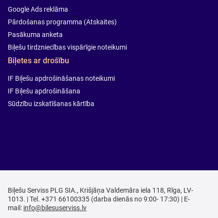
Google Ads reklāma
Pārdošanas programma (Atskaites)
Pasākuma anketa
Biļešu tirdzniecības vispārīgie noteikumi
Biļetes ar drošību
IF Biļešu apdrošināšanas noteikumi
IF Biļešu apdrošināšana
Sūdzību izskatīšanas kārtība
Biļešu Serviss PLG SIA., Krišjāņa Valdemāra iela 118, Rīga, LV-
1013. | Tel. +371 66100335 (darba dienās no 9:00- 17:30) | E-
mail:
info@bilesuserviss.lv