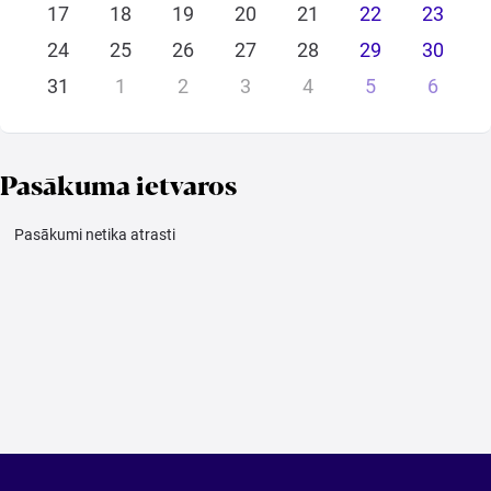
17
18
19
20
21
22
23
24
25
26
27
28
29
30
31
1
2
3
4
5
6
Meklēt kartē
Izvēlēties
Pasākuma ietvaros
periodu
Pasākumi netika atrasti