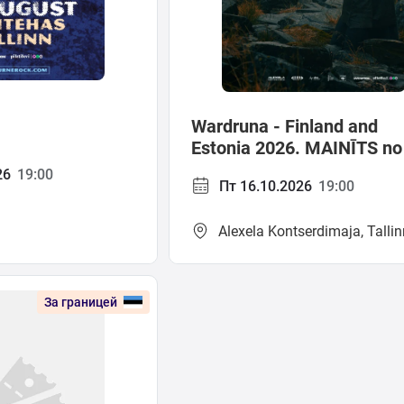
Wardruna - Finland and
Estonia 2026. MAINĪTS no
25.11.25 uz 16.10.26
26
19:00
Пт 16.10.2026
19:00
Alexela Kontserdimaja, Tallin
За границей