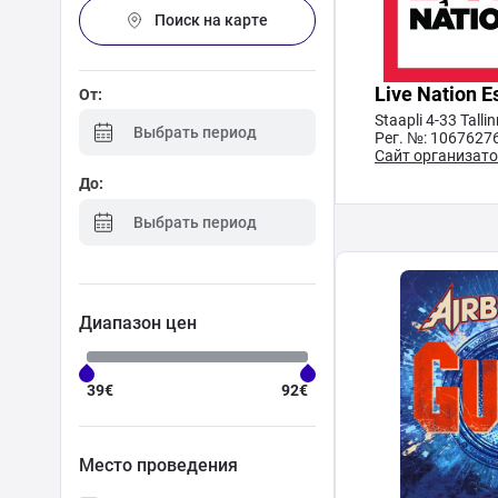
Фестиваль
Поиск на карте
Семинар
Live Nation E
От:
Staapli 4-33 Talli
Выбрать период
Рег. №: 1067627
Подарочные
Сайт организат
карты
До:
Выбрать период
Кино
Диапазон цен
39€
92€
Поиск на карте
Место проведения
Выбрать