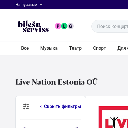
rus
На русском
Поиск концерт
Все
Все
Музыка
Театр
Спорт
Для 
Музыка
Театр
Live Nation Estonia OÜ
Спорт
Скрыть фильтры
Для
семьи