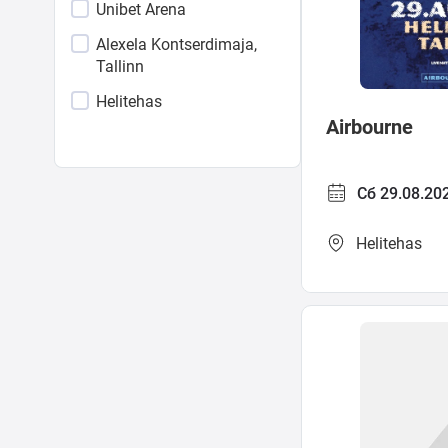
Unibet Arena
период
Alexela Kontserdimaja,
Tallinn
Helitehas
Airbourne
Сб 29.08.20
Helitehas