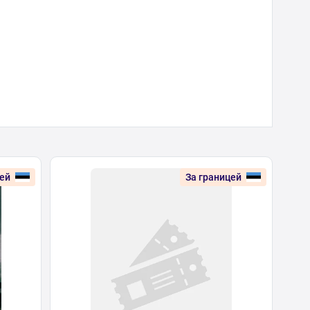
цей
За границей