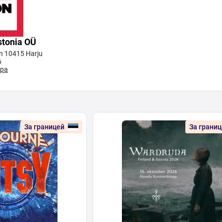
stonia OÜ
nn 10415 Harju
6
ора
За границей
За грани