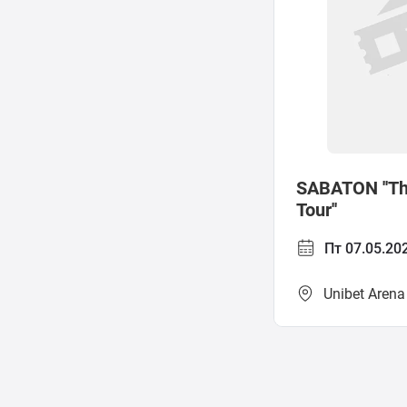
SABATON ''T
Tour''
Пт 07.05.20
Unibet Arena