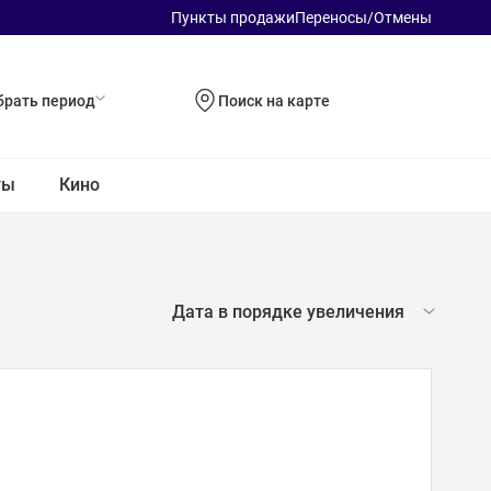
Пункты продажи
Пepeнocы/Отмены
рать период
Поиск на карте
ты
Кино
Дата в порядке увеличения