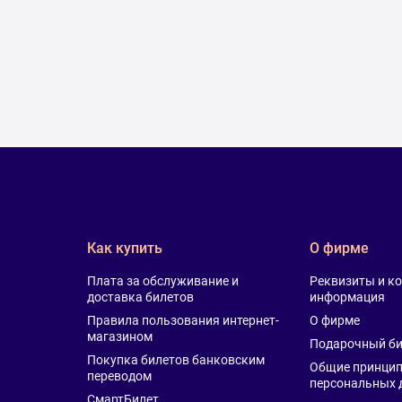
Как купить
О фирме
Плата за обслуживание и
Реквизиты и к
доставка билетов
информация
Правила пользования интернет-
О фирме
магазином
Подарочный би
Покупка билетов банковским
Общие принцип
переводом
персональных 
СмартБилет