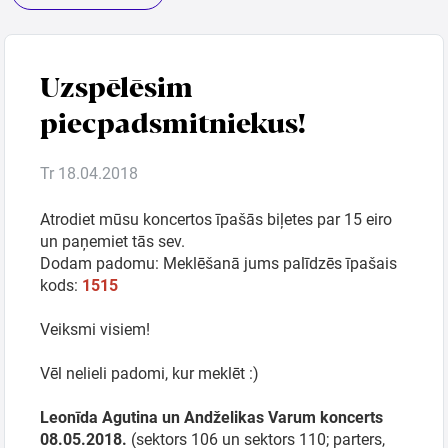
Ģimenei
Uzspēlēsim
piecpadsmitniekus!
Festivāls
Tr 18.04.2018
Semināri
Atrodiet mūsu koncertos īpašās biļetes par 15 eiro
Dāvanu
un paņemiet tās sev.
kartes
Dodam padomu: Meklēšanā jums palīdzēs īpašais
kods:
1515
Kino
Veiksmi visiem!
Vēl nelieli padomi, kur meklēt :)
Leonīda Agutina un Andželikas Varum koncerts
08.05.2018.
(sektors 106 un sektors 110; parters,