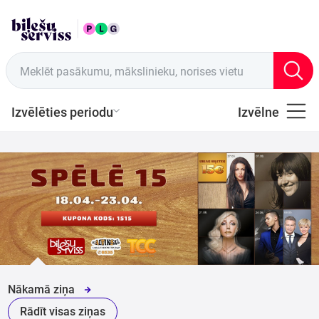
LAT
Tirdzniecības vietas
Meklēt pasākumu, mākslinieku, norises vietu
Izvēlēties periodu
Izvēlne
Visi
Latviešu
Mūzika
Mūzika
Teātris
Nākamā ziņa
Rādīt visas ziņas
Sports