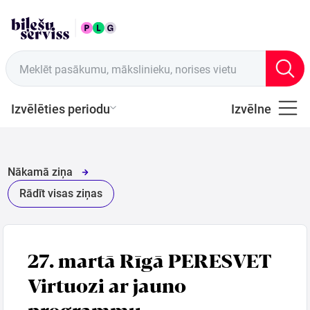
LAT
Tirdzniecības vietas
Meklēt pasākumu, mākslinieku, norises vietu
Izvēlēties periodu
Izvēlne
Visi
Latviešu
Nākamā ziņa
Mūzika
Rādīt visas ziņas
Mūzika
27. martā Rīgā PERESVET
Teātris
Virtuozi ar jauno
programmu.
Sports