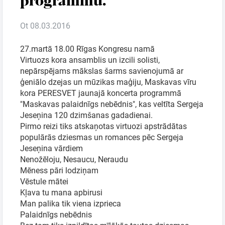
Ot 08.03.2016
Ģimenei
27.martā 18.00 Rīgas Kongresu namā
Festivāls
Virtuozs kora ansamblis un izcili solisti,
nepārspējams mākslas šarms savienojumā ar
ģeniālo dzejas un mūzikas maģiju, Maskavas vīru
Semināri
kora PERESVET jaunajā koncerta programmā
"Maskavas palaidnīgs nebēdnis", kas veltīta Sergeja
Jeseņina 120 dzimšanas gadadienai.
Dāvanu
Pirmo reizi tiks atskaņotas virtuozi apstrādātas
kartes
populārās dziesmas un romances pēc Sergeja
Jeseņina vārdiem
Nenožēloju, Nesaucu, Neraudu
Kino
Mēness pāri lodziņam
Vēstule mātei
Kļava tu mana apbirusi
Man palika tik viena izprieca
Palaidnīgs nebēdnis