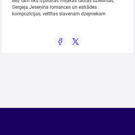
Bez tam tiks izpildītas mīļākās tautas dziesmas,
Sergeja Jeseņina romances un estrādes
kompozīcijas, veltītas slavenam dzejniekam
Meklēt kartē
Izvēlēties
periodu