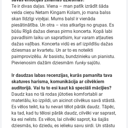
Te ir divas daļas. Viena – man patīk izrādīt šāda
veida cieņu Netam Kingam Kolam, jo mana balss
skan līdzīgi viņējai. Mums balsī ir vienāda
piesātinātība. Un otra – viss atkarīgs no grupas. Es
būšu Rīgā dažas dienas pirms koncerta. Kopā labi
pavadīsim laiku un sapratīsim, kur varam atļauties
dažas vaļības. Koncerta vidū es arī izpildīšu dažas
dziesmas ar kvartetu. Un ar to es noteikti
paimprovizēšu. Ar basistu, bundzinieku un pianistu.
Pievienosim dažām dziesmām
funky
sajūtu.
Ir daudzas labas recenzijas, kurās pamanīta tava
skatuves harisma, komunikācija ar cilvēkiem
auditorijā. Vai tu to esi kaut kā speciāli mācījies?
Daudz kas no tā rodas jūtoties komfortabli ar
materiālu, ko izpildi, un aicinot cilvēkus savā stāstā.
Es vēlos teikt, ka tu nevari tēlot pārāk daudz. Tāpēc,
ka tad, kad tu tēlosi pārāk daudz, cilvēki var saprast,
ka esi neīsts. Es vēlos, lai cilvēki saprot, ka šajās
dziesmās, ko dziedu, es ielieku savu sirdi. Un stāstu