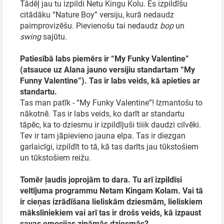
Tādēļ jau tu izpildi Netu Kingu Kolu. Es izpildīšu
citādāku “Nature Boy” versiju, kurā nedaudz
paimprovizēšu. Pievienošu tai nedaudz
bop
un
swing
sajūtu.
Patiesībā labs piemērs ir “My Funky Valentine”
(atsauce uz Alana jauno versijiu standartam “My
Funny Valentine”). Tas ir labs veids, kā apieties ar
standartu.
Tas man patīk - “My Funky Valentine”! Izmantošu to
nākotnē. Tas ir labs veids, ko darīt ar standartu
tāpēc, ka to dziesmu ir izpildījuši tiiik daudzi cilvēki.
Tev ir tam jāpievieno jauna elpa. Tas ir diezgan
garlaicīgi, izpildīt to tā, kā tas darīts jau tūkstošiem
un tūkstošiem reižu.
Tomēr ļaudis joprojām to dara. Tu arī izpildīsi
veltījuma programmu Netam Kingam Kolam. Vai tā
ir cieņas izrādīšana lieliskām dziesmām, lieliskiem
māksliniekiem vai arī tas ir drošs veids, kā izpaust
savas emocijas zināmās dziesmās?