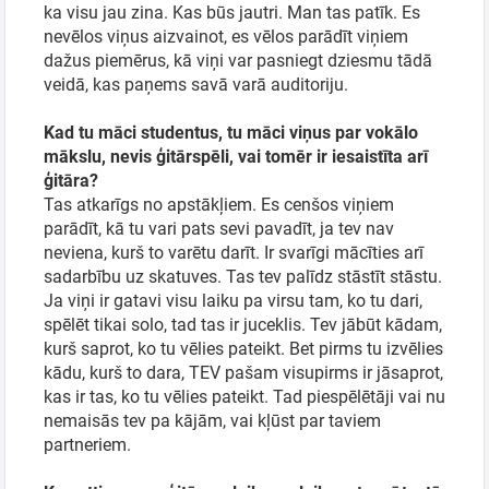
ka visu jau zina. Kas būs jautri. Man tas patīk. Es
nevēlos viņus aizvainot, es vēlos parādīt viņiem
dažus piemērus, kā viņi var pasniegt dziesmu tādā
veidā, kas paņems savā varā auditoriju.
Kad tu māci studentus, tu māci viņus par vokālo
mākslu, nevis ģitārspēli, vai tomēr ir iesaistīta arī
ģitāra?
Tas atkarīgs no apstākļiem. Es cenšos viņiem
parādīt, kā tu vari pats sevi pavadīt, ja tev nav
neviena, kurš to varētu darīt. Ir svarīgi mācīties arī
sadarbību uz skatuves. Tas tev palīdz stāstīt stāstu.
Ja viņi ir gatavi visu laiku pa virsu tam, ko tu dari,
spēlēt tikai solo, tad tas ir juceklis. Tev jābūt kādam,
kurš saprot, ko tu vēlies pateikt. Bet pirms tu izvēlies
kādu, kurš to dara, TEV pašam visupirms ir jāsaprot,
kas ir tas, ko tu vēlies pateikt. Tad piespēlētāji vai nu
nemaisās tev pa kājām, vai kļūst par taviem
partneriem.