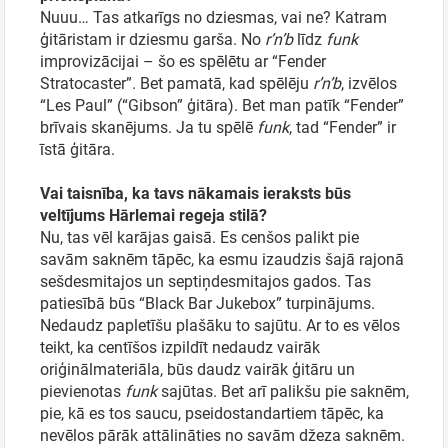
Nuuu… Tas atkarīgs no dziesmas, vai ne? Katram
ģitāristam ir dziesmu garša. No
r’n’b
līdz
funk
improvizācijai – šo es spēlētu ar “Fender
Stratocaster”. Bet pamatā, kad spēlēju
r’n’b
, izvēlos
“Les Paul” (“Gibson” ģitāra). Bet man patīk “Fender”
brīvais skanējums. Ja tu spēlē
funk
, tad “Fender” ir
īstā ģitāra.
Vai taisnība, ka tavs nākamais ieraksts būs
veltījums Hārlemai regeja stilā?
Nu, tas vēl karājas gaisā. Es cenšos palikt pie
savām saknēm tāpēc, ka esmu izaudzis šajā rajonā
sešdesmitajos un septiņdesmitajos gados. Tas
patiesībā būs “Black Bar Jukebox” turpinājums.
Nedaudz papletīšu plašāku to sajūtu. Ar to es vēlos
teikt, ka centīšos izpildīt nedaudz vairāk
oriģinālmateriāla, būs daudz vairāk ģitāru un
pievienotas
funk
sajūtas. Bet arī palikšu pie saknēm,
pie, kā es tos saucu, pseidostandartiem tāpēc, ka
nevēlos pārāk attālināties no savām džeza saknēm.