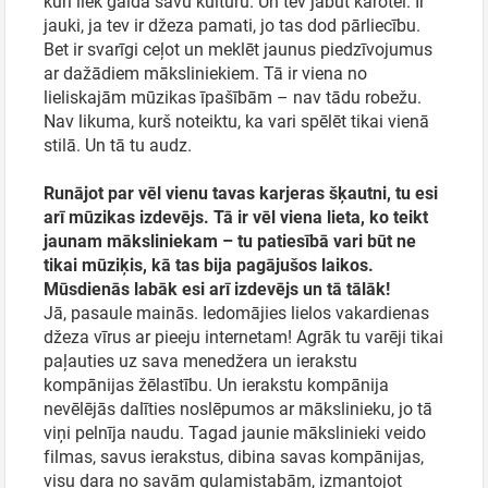
kuri liek galdā savu kultūru. Un tev jābūt karotei. Ir
jauki, ja tev ir džeza pamati, jo tas dod pārliecību.
Bet ir svarīgi ceļot un meklēt jaunus piedzīvojumus
ar dažādiem māksliniekiem. Tā ir viena no
lieliskajām mūzikas īpašībām – nav tādu robežu.
Nav likuma, kurš noteiktu, ka vari spēlēt tikai vienā
stilā. Un tā tu audz.
Runājot par vēl vienu tavas karjeras šķautni, tu esi
arī mūzikas izdevējs. Tā ir vēl viena lieta, ko teikt
jaunam māksliniekam – tu patiesībā vari būt ne
tikai mūziķis, kā tas bija pagājušos laikos.
Mūsdienās labāk esi arī izdevējs un tā tālāk!
Jā, pasaule mainās. Iedomājies lielos vakardienas
džeza vīrus ar pieeju internetam! Agrāk tu varēji tikai
paļauties uz sava menedžera un ierakstu
kompānijas žēlastību. Un ierakstu kompānija
nevēlējās dalīties noslēpumos ar mākslinieku, jo tā
viņi pelnīja naudu. Tagad jaunie mākslinieki veido
filmas, savus ierakstus, dibina savas kompānijas,
visu dara no savām guļamistabām, izmantojot