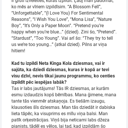
ir grūti izvēlēties, kuras izpildīt. Ļauj man padomāt,
ko mēs ar vīriem izpildīsim. “A Blossom Fell”,
“Unforgettable”, “(I Love You) For Sentimental
Reasons”, “I Wish You Love”, “Mona Lisa”, “Nature
Boy”, “It’s Only a Paper Moon”. “Pretend you’re
happy when you’re blue…” (dzied). Zini šo, “Pretend”.
“Stardust”, “Too Young”. Vai arī šo: “They try to tell
us we’re too young…” (atkal dzied). Pilns ar viņa
hitiem!
Kad tu izpildi Neta Kinga Kola dziesmas, vai ir
sajūta, ka dziedi dziesmas, kuras ir kopā ar tevi
visu dzīvi, nevis tikai jaunu programmu, ko centies
izpildīt pēc iespējas labāk?
Tas ir labs jautājums! Tās IR dziesmas, ar kurām
esmu izdaudzis kopš bērnības. Mana ģimene, mana
tante tās vienmēr atskaņoja. Es tiešām izaugu,
klausoties šīs dziesmas. Man tās dziedāt ir dabiska
lieta tāpēc, ka visuprims es mīlu viņa balsi. Man
patīk orķestrācijas. Viņš bija neticami labs džeza
pianists, tādēļ es vēlos, lai tad, kad izpildām šo