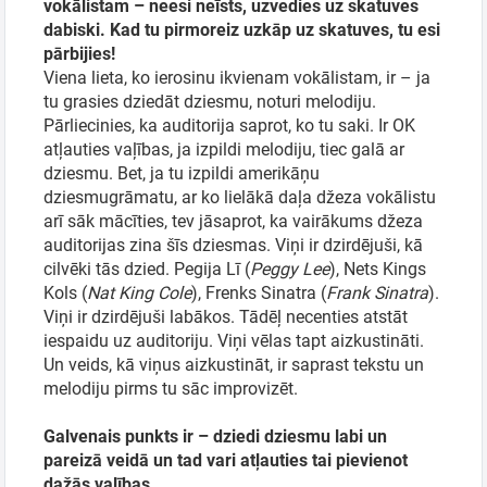
vokālistam – neesi neīsts, uzvedies uz skatuves
dabiski. Kad tu pirmoreiz uzkāp uz skatuves, tu esi
pārbijies!
Viena lieta, ko ierosinu ikvienam vokālistam, ir – ja
tu grasies dziedāt dziesmu, noturi melodiju.
Pārliecinies, ka auditorija saprot, ko tu saki. Ir OK
atļauties vaļības, ja izpildi melodiju, tiec galā ar
dziesmu. Bet, ja tu izpildi amerikāņu
dziesmugrāmatu, ar ko lielākā daļa džeza vokālistu
arī sāk mācīties, tev jāsaprot, ka vairākums džeza
auditorijas zina šīs dziesmas. Viņi ir dzirdējuši, kā
cilvēki tās dzied. Pegija Lī (
Peggy Lee
), Nets Kings
Kols (
Nat King Cole
), Frenks Sinatra (
Frank Sinatra
).
Viņi ir dzirdējuši labākos. Tādēļ necenties atstāt
iespaidu uz auditoriju. Viņi vēlas tapt aizkustināti.
Un veids, kā viņus aizkustināt, ir saprast tekstu un
melodiju pirms tu sāc improvizēt.
Galvenais punkts ir – dziedi dziesmu labi un
pareizā veidā un tad vari atļauties tai pievienot
dažās vaļības.