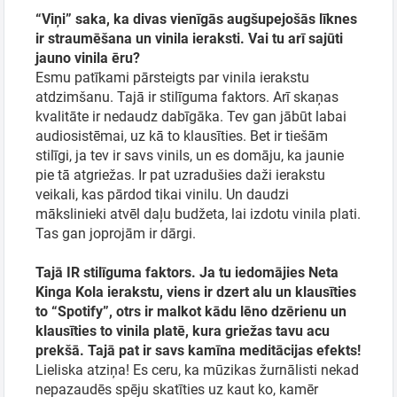
“Viņi” saka, ka divas vienīgās augšupejošās līknes
ir straumēšana un vinila ieraksti. Vai tu arī sajūti
jauno vinila ēru?
Esmu patīkami pārsteigts par vinila ierakstu
atdzimšanu. Tajā ir stilīguma faktors. Arī skaņas
kvalitāte ir nedaudz dabīgāka. Tev gan jābūt labai
audiosistēmai, uz kā to klausīties. Bet ir tiešām
stilīgi, ja tev ir savs vinils, un es domāju, ka jaunie
pie tā atgriežas. Ir pat uzradušies daži ierakstu
veikali, kas pārdod tikai vinilu. Un daudzi
mākslinieki atvēl daļu budžeta, lai izdotu vinila plati.
Tas gan joprojām ir dārgi.
Tajā IR stilīguma faktors. Ja tu iedomājies Neta
Kinga Kola ierakstu, viens ir dzert alu un klausīties
to “Spotify”, otrs ir malkot kādu lēno dzērienu un
klausīties to vinila platē, kura griežas tavu acu
prekšā. Tajā pat ir savs kamīna meditācijas efekts!
Lieliska atziņa! Es ceru, ka mūzikas žurnālisti nekad
nepazaudēs spēju skatīties uz kaut ko, kamēr