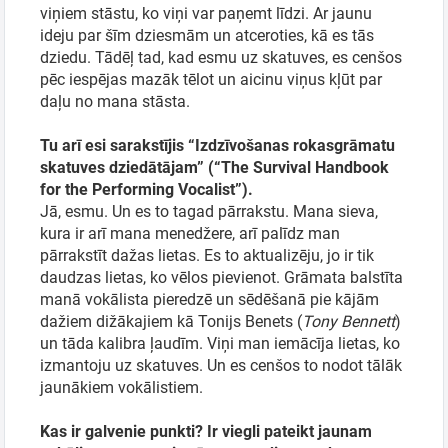
viņiem stāstu, ko viņi var paņemt līdzi. Ar jaunu
ideju par šīm dziesmām un atceroties, kā es tās
dziedu. Tādēļ tad, kad esmu uz skatuves, es cenšos
pēc iespējas mazāk tēlot un aicinu viņus kļūt par
daļu no mana stāsta.
Tu arī esi sarakstījis “Izdzīvošanas rokasgrāmatu
skatuves dziedātājam” (“The Survival Handbook
for the Performing Vocalist”).
Jā, esmu. Un es to tagad pārrakstu. Mana sieva,
kura ir arī mana menedžere, arī palīdz man
pārrakstīt dažas lietas. Es to aktualizēju, jo ir tik
daudzas lietas, ko vēlos pievienot. Grāmata balstīta
manā vokālista pieredzē un sēdēšanā pie kājām
dažiem dižākajiem kā Tonijs Benets (
Tony Bennett
)
un tāda kalibra ļaudīm. Viņi man iemācīja lietas, ko
izmantoju uz skatuves. Un es cenšos to nodot tālāk
jaunākiem vokālistiem.
Kas ir galvenie punkti? Ir viegli pateikt jaunam