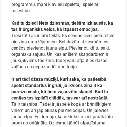
programmu, mani klavieru spēlētāji spēlē ar
mīlestību.
Kad tu dziedi Neta dziesmas, tiešām izklausās, ka
tas ir organisks veids, kā izpaust emocijas.
Tieši tā! Tas ir labi teikts. Es cenšos cieši pieturēties
pie viņa aranžējumiem. Bet dažām dziesmām es
cenšos pievienot jaunu elpu. Pievienot, kā tu saki,
organisku sajūtu. Un, kas ar šiem skaņdarbiem ir
jauki, ikviens tos zina, tādēļ varu atļauties dažas
vaļības un nepazaudēt auditoriju.
Ir arī tādi džeza mūziķi, kuri saka, ka patiesībā
spēlēt standartus ir grūti, jo ikviens zina it kā
pareizo veidu, kā tiem vajadzētu skanēt. Kad tu
centies tos izpildīt citādāk, tas var arī nestrādāt.
Tā ir taisnība. Tādēļ ir jāspēlē kopā ar brīnišķīgiem
vīriem un arī jāpieturas pie melodijas. Un jāievieš
jauna elpa. Es domāju, ka nedrīkst aiziet pārāk tālu
prom no oriģināla. Dziesmai jābūt atpazīstamai.