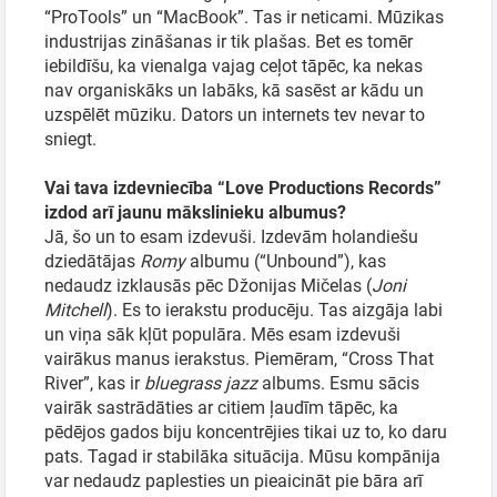
“ProTools” un “MacBook”. Tas ir neticami. Mūzikas
industrijas zināšanas ir tik plašas. Bet es tomēr
iebildīšu, ka vienalga vajag ceļot tāpēc, ka nekas
nav organiskāks un labāks, kā sasēst ar kādu un
uzspēlēt mūziku. Dators un internets tev nevar to
sniegt.
Vai tava izdevniecība “Love Productions Records”
izdod arī jaunu mākslinieku albumus?
Jā, šo un to esam izdevuši. Izdevām holandiešu
dziedātājas
Romy
albumu (“Unbound”), kas
nedaudz izklausās pēc Džonijas Mičelas (
Joni
Mitchell
). Es to ierakstu producēju. Tas aizgāja labi
un viņa sāk kļūt populāra. Mēs esam izdevuši
vairākus manus ierakstus. Piemēram, “Cross That
River”, kas ir
bluegrass jazz
albums. Esmu sācis
vairāk sastrādāties ar citiem ļaudīm tāpēc, ka
pēdējos gados biju koncentrējies tikai uz to, ko daru
pats. Tagad ir stabilāka situācija. Mūsu kompānija
var nedaudz paplesties un pieaicināt pie bāra arī