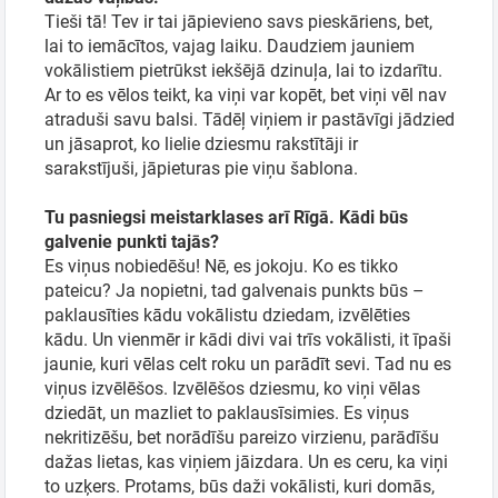
Tieši tā! Tev ir tai jāpievieno savs pieskāriens, bet,
lai to iemācītos, vajag laiku. Daudziem jauniem
vokālistiem pietrūkst iekšējā dzinuļa, lai to izdarītu.
Ar to es vēlos teikt, ka viņi var kopēt, bet viņi vēl nav
atraduši savu balsi. Tādēļ viņiem ir pastāvīgi jādzied
un jāsaprot, ko lielie dziesmu rakstītāji ir
sarakstījuši, jāpieturas pie viņu šablona.
Tu pasniegsi meistarklases arī Rīgā. Kādi būs
galvenie punkti tajās?
Es viņus nobiedēšu! Nē, es jokoju. Ko es tikko
pateicu? Ja nopietni, tad galvenais punkts būs –
paklausīties kādu vokālistu dziedam, izvēlēties
kādu. Un vienmēr ir kādi divi vai trīs vokālisti, it īpaši
jaunie, kuri vēlas celt roku un parādīt sevi. Tad nu es
viņus izvēlēšos. Izvēlēšos dziesmu, ko viņi vēlas
dziedāt, un mazliet to paklausīsimies. Es viņus
nekritizēšu, bet norādīšu pareizo virzienu, parādīšu
dažas lietas, kas viņiem jāizdara. Un es ceru, ka viņi
to uzķers. Protams, būs daži vokālisti, kuri domās,