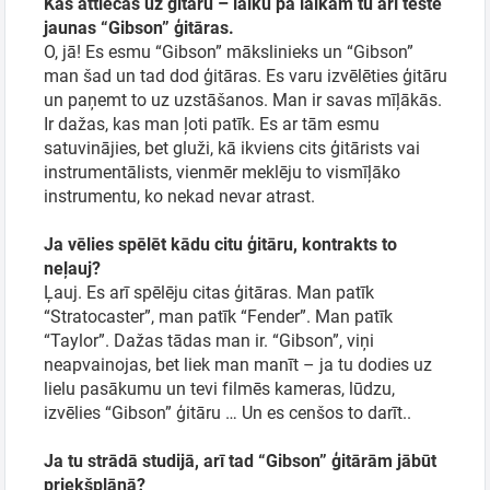
Kas attiecas uz ģitāru – laiku pa laikam tu arī testē
jaunas “Gibson” ģitāras.
O, jā! Es esmu “Gibson” mākslinieks un “Gibson”
man šad un tad dod ģitāras. Es varu izvēlēties ģitāru
un paņemt to uz uzstāšanos. Man ir savas mīļākās.
Ir dažas, kas man ļoti patīk. Es ar tām esmu
satuvinājies, bet gluži, kā ikviens cits ģitārists vai
instrumentālists, vienmēr meklēju to vismīļāko
instrumentu, ko nekad nevar atrast.
Ja vēlies spēlēt kādu citu ģitāru, kontrakts to
neļauj?
Ļauj. Es arī spēlēju citas ģitāras. Man patīk
“Stratocaster”, man patīk “Fender”. Man patīk
“Taylor”. Dažas tādas man ir. “Gibson”, viņi
neapvainojas, bet liek man manīt – ja tu dodies uz
lielu pasākumu un tevi filmēs kameras, lūdzu,
izvēlies “Gibson” ģitāru … Un es cenšos to darīt..
Ja tu strādā studijā, arī tad “Gibson” ģitārām jābūt
priekšplānā?