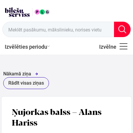
LAT
Tirdzniecības vietas
Meklēt pasākumu, mākslinieku, norises vietu
Izvēlēties periodu
Izvēlne
Visi
Latviešu
Nākamā ziņa
Mūzika
Rādīt visas ziņas
Mūzika
Ņujorkas balss – Alans
Teātris
Hariss
Sports