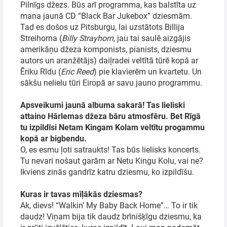
Pilnīgs džezs. Būs arī programma, kas balstīta uz
mana jaunā CD “Black Bar Jukebox” dziesmām.
Tad es došos uz Pitsburgu, lai uzstātots Billija
Streihorna (
Billy Strayhorn
, jau tai saulē aizgājis
Meklēt kartē
amerikāņu džeza komponists, pianists, dziesmu
autors un aranžētājs) daiļradei veltītā tūrē kopā ar
Izvēlēties
Ēriku Rīdu (
Eric Reed
) pie klavierēm un kvartetu. Un
sākšu nelielu tūri Eiropā ar savu jauno programmu.
periodu
Apsveikumi jaunā albuma sakarā! Tas lieliski
attaino Hārlemas džeza bāru atmosfēru. Bet Rīgā
tu izpildīsi Netam Kingam Kolam veltītu progammu
kopā ar bigbendu.
O, es esmu ļoti satraukts! Tas būs lielisks koncerts.
Tu nevari nošaut garām ar Netu Kingu Kolu, vai ne?
Ikviens zinās gandrīz katru dziesmu, ko izpildīšu.
Kuras ir tavas mīļākās dziesmas?
Ak, dievs! “Walkin’ My Baby Back Home”… To ir tik
daudz! Viņam bija tik daudz brīnišķīgu dziesmu, ka