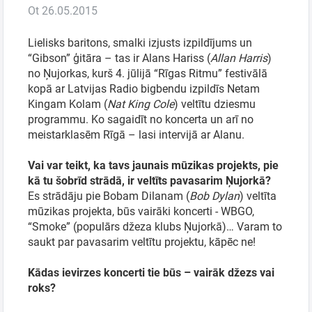
Ot 26.05.2015
Ģimenei
Lielisks baritons, smalki izjusts izpildījums un
“Gibson” ģitāra – tas ir Alans Hariss (
Allan Harris
)
no Ņujorkas, kurš 4. jūlijā “Rīgas Ritmu” festivālā
Festivāls
kopā ar Latvijas Radio bigbendu izpildīs Netam
Kingam Kolam (
Nat King Cole
) veltītu dziesmu
programmu. Ko sagaidīt no koncerta un arī no
Semināri
meistarklasēm Rīgā – lasi intervijā ar Alanu.
Dāvanu
Vai var teikt, ka tavs jaunais mūzikas projekts, pie
kā tu šobrīd strādā, ir veltīts pavasarim Ņujorkā?
kartes
Es strādāju pie Bobam Dilanam (
Bob Dylan
) veltīta
mūzikas projekta, būs vairāki koncerti - WBGO,
Kino
“Smoke” (populārs džeza klubs Ņujorkā)… Varam to
saukt par pavasarim veltītu projektu, kāpēc ne!
Kādas ievirzes koncerti tie būs – vairāk džezs vai
roks?