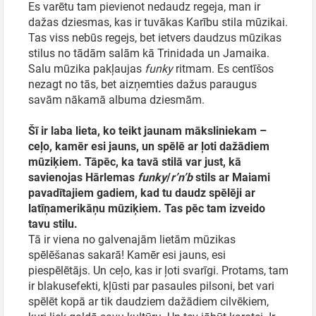
Es varētu tam pievienot nedaudz regeja, man ir
dažas dziesmas, kas ir tuvākas Karību stila mūzikai.
Tas viss nebūs regejs, bet ietvers daudzus mūzikas
stilus no tādām salām kā Trinidada un Jamaika.
Salu mūzika pakļaujas
funky
ritmam. Es centīšos
nezagt no tās, bet aizņemties dažus paraugus
savām nākamā albuma dziesmām.
Šī ir laba lieta, ko teikt jaunam māksliniekam –
ceļo, kamēr esi jauns, un spēlē ar ļoti dažādiem
mūziķiem. Tāpēc, ka tavā stilā var just, kā
savienojas Hārlemas
funky
/
r’n’b
stils ar Maiami
pavadītajiem gadiem, kad tu daudz spēlēji ar
latīņamerikāņu mūziķiem. Tas pēc tam izveido
tavu stilu.
Tā ir viena no galvenajām lietām mūzikas
spēlēšanas sakarā! Kamēr esi jauns, esi
piespēlētājs. Un ceļo, kas ir ļoti svarīgi. Protams, tam
ir blakusefekti, kļūsti par pasaules pilsoni, bet vari
spēlēt kopā ar tik daudziem dažādiem cilvēkiem,