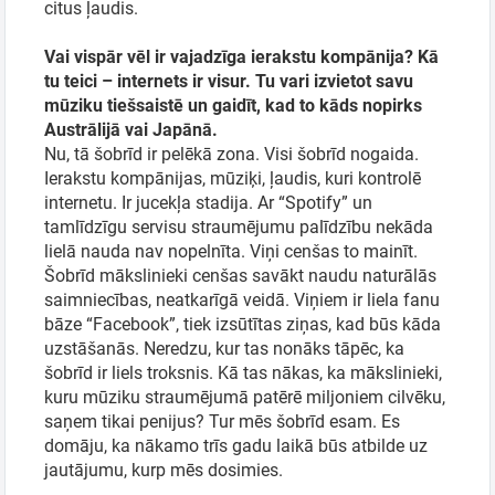
citus ļaudis.
Vai vispār vēl ir vajadzīga ierakstu kompānija? Kā
tu teici – internets ir visur. Tu vari izvietot savu
mūziku tiešsaistē un gaidīt, kad to kāds nopirks
Austrālijā vai Japānā.
Nu, tā šobrīd ir pelēkā zona. Visi šobrīd nogaida.
Ierakstu kompānijas, mūziķi, ļaudis, kuri kontrolē
internetu. Ir jucekļa stadija. Ar “Spotify” un
tamlīdzīgu servisu straumējumu palīdzību nekāda
lielā nauda nav nopelnīta. Viņi cenšas to mainīt.
Šobrīd mākslinieki cenšas savākt naudu naturālās
saimniecības, neatkarīgā veidā. Viņiem ir liela fanu
bāze “Facebook”, tiek izsūtītas ziņas, kad būs kāda
uzstāšanās. Neredzu, kur tas nonāks tāpēc, ka
šobrīd ir liels troksnis. Kā tas nākas, ka mākslinieki,
kuru mūziku straumējumā patērē miljoniem cilvēku,
saņem tikai penijus? Tur mēs šobrīd esam. Es
domāju, ka nākamo trīs gadu laikā būs atbilde uz
jautājumu, kurp mēs dosimies.