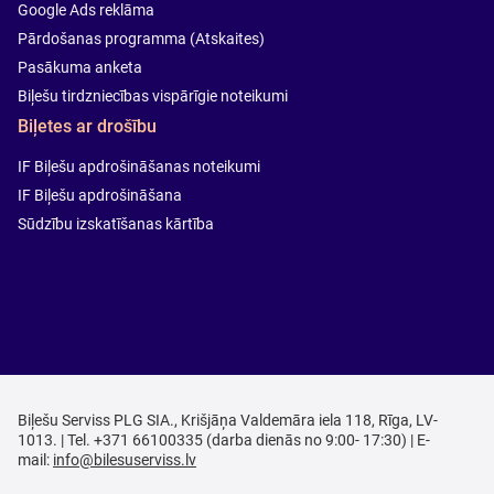
Google Ads reklāma
Pārdošanas programma (Atskaites)
Pasākuma anketa
Biļešu tirdzniecības vispārīgie noteikumi
Biļetes ar drošību
IF Biļešu apdrošināšanas noteikumi
IF Biļešu apdrošināšana
Sūdzību izskatīšanas kārtība
Biļešu Serviss PLG SIA., Krišjāņa Valdemāra iela 118, Rīga, LV-
1013. | Tel. +371 66100335 (darba dienās no 9:00- 17:30) | E-
mail:
info@bilesuserviss.lv