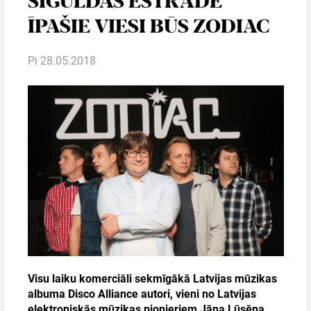
ĪPAŠIE VIESI BŪS ZODIAC
Ģimenei
Pi 28.05.2018
Festivāls
Semināri
Dāvanu
kartes
Kino
Visu laiku komerciāli sekmīgākā Latvijas mūzikas
albuma Disco Alliance autori, vieni no Latvijas
elektroniskās mūzikas pionieriem Jāņa Lūsēna