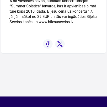
A-ha viesosies savas jaunākās koncertturnejas
“Summer Solstice” ietvaros, kas ir apvienības pirmā
tūre kopš 2010. gada.
Biļešu cena uz koncertu 17.
jūlijā ir sākot no 39 EUR un tās var iegādāties Biļešu
Serviss kasēs un www.bilesuserviss.lv.