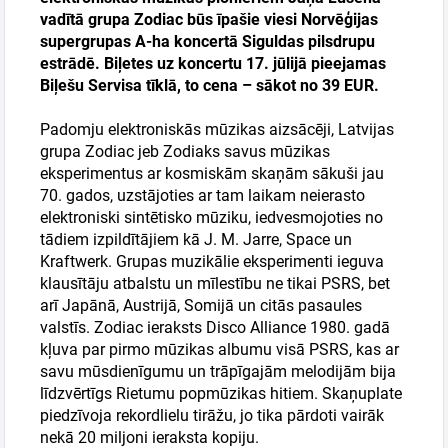
vadītā grupa Zodiac būs īpašie viesi Norvēģijas
supergrupas A-ha koncertā Siguldas pilsdrupu
estrādē. Biļetes uz koncertu 17. jūlijā pieejamas
Meklēt kartē
Biļešu Servisa tīklā, to cena – sākot no 39 EUR.
Padomju elektroniskās mūzikas aizsācēji, Latvijas
Izvēlēties
grupa Zodiac jeb Zodiaks savus mūzikas
periodu
eksperimentus ar kosmiskām skaņām sākuši jau
70. gados, uzstājoties ar tam laikam neierasto
elektroniski sintētisko mūziku, iedvesmojoties no
tādiem izpildītājiem kā J. M. Jarre, Space un
Kraftwerk. Grupas muzikālie eksperimenti ieguva
klausītāju atbalstu un mīlestību ne tikai PSRS, bet
arī Japānā, Austrijā, Somijā un citās pasaules
valstīs. Zodiac ieraksts Disco Alliance 1980. gadā
kļuva par pirmo mūzikas albumu visā PSRS, kas ar
savu mūsdienīgumu un trāpīgajām melodijām bija
līdzvērtīgs Rietumu popmūzikas hitiem. Skaņuplate
piedzīvoja rekordlielu tirāžu, jo tika pārdoti vairāk
nekā 20 miljoni ieraksta kopiju.