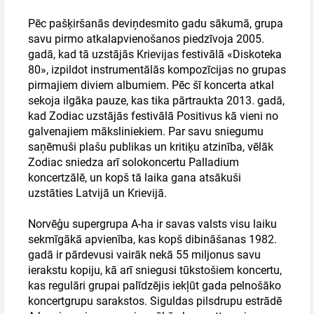
Pēc pašķiršanās deviņdesmito gadu sākumā, grupa
savu pirmo atkalapvienošanos piedzīvoja 2005.
gadā, kad tā uzstājās Krievijas festivālā «Diskoteka
80», izpildot instrumentālās kompozīcijas no grupas
pirmajiem diviem albumiem. Pēc šī koncerta atkal
sekoja ilgāka pauze, kas tika pārtraukta 2013. gadā,
kad Zodiac uzstājās festivālā Positivus kā vieni no
galvenajiem māksliniekiem. Par savu sniegumu
saņēmuši plašu publikas un kritiķu atzinība, vēlāk
Zodiac sniedza arī solokoncertu Palladium
koncertzālē, un kopš tā laika gana atsākuši
uzstāties Latvijā un Krievijā.
Norvēģu supergrupa A-ha ir savas valsts visu laiku
sekmīgākā apvienība, kas kopš dibināšanas 1982.
gadā ir pārdevusi vairāk nekā 55 miljonus savu
ierakstu kopiju, kā arī sniegusi tūkstošiem koncertu,
kas regulāri grupai palīdzējis iekļūt gada pelnošāko
koncertgrupu sarakstos. Siguldas pilsdrupu estrādē