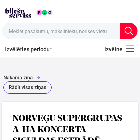
LAT
Tirdzniecības vietas
Meklēt pasākumu, mākslinieku, norises vietu
Izvēlēties periodu
Izvēlne
Visi
Latviešu
Nākamā ziņa
Mūzika
Rādīt visas ziņas
Mūzika
NORVĒĢU SUPERGRUPAS
Teātris
A-HA KONCERTĀ
SIGULDAS ESTRĀDĒ
Sports