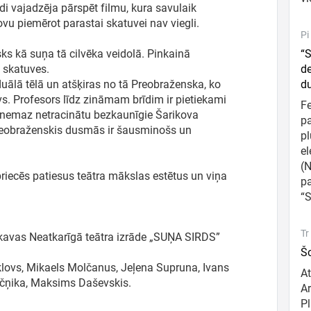
ādi vajadzēja pārspēt filmu, kura savulaik
ovu piemērot parastai skatuvei nav viegli.
Pi
isks kā suņa tā cilvēka veidolā. Pinkainā
“S
 skatuves.
de
uālā tēlā un atšķiras no tā Preobraženska, ko
d
vs. Profesors līdz zināmam brīdim ir pietiekami
F
u nemaz netracinātu bezkaunīgie Šarikova
pa
reobraženskis dusmās ir šausminošs un
pl
el
(N
 priecēs patiesus teātra mākslas estētus un viņa
p
“S
Tr
skavas Neatkarīgā teātra izrāde „SUŅA SIRDS”
Šo
eklovs, Mikaels Molčanus, Jeļena Supruna, Ivans
At
ičņika, Maksims Daševskis.
Ar
Pl