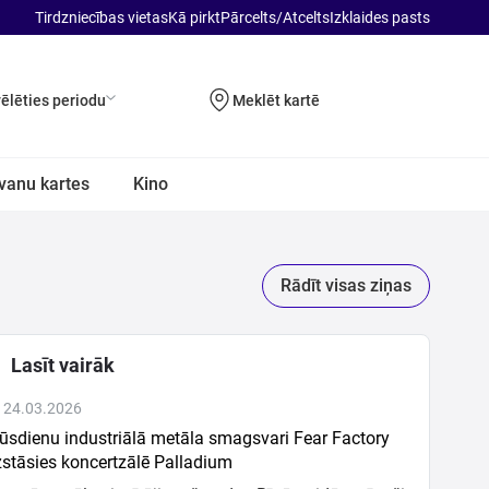
Tirdzniecības vietas
Kā pirkt
Pārcelts/Atcelts
Izklaides pasts
vēlēties periodu
Meklēt kartē
vanu kartes
Kino
Rādīt visas ziņas
Lasīt vairāk
 24.03.2026
sdienu industriālā metāla smagsvari Fear Factory
stāsies koncertzālē Palladium