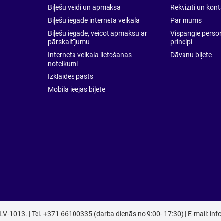
Biļešu veidi un apmaksa
Rekvizīti un kon
Tr
Biļešu iegāde interneta veikalā
Par mums
ja
Biļešu iegāde, veicot apmaksu ar
Vispārīgie pers
ar
pārskaitījumu
principi
ne
Interneta veikala lietošanas
Dāvanu biļete
tr
noteikumi
ce
Izklaides pasts
Mobilā ieejas biļete
Pk
Ka
B
27
pi
A
do
hi
ta
t
un
 LV-1013. | Tel. +371 66100335 (darba dienās no 9:00- 17:30) | E-mail:
inf
no