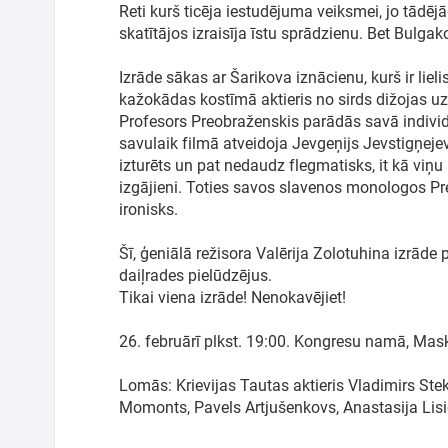
Reti kurš ticēja iestudējuma veiksmei, jo tādēj
Meklēt kartē
skatītājos izraisīja īstu sprādzienu. Bet Bulgak
Izvēlēties
Izrāde sākas ar Šarikova iznācienu, kurš ir liel
periodu
kažokādas kostīmā aktieris no sirds dižojas uz
Profesors Preobraženskis parādās savā individ
savulaik filmā atveidoja Jevgeņijs Jevstigņeje
izturēts un pat nedaudz flegmatisks, it kā viņ
izgājieni. Toties savos slavenos monologos P
ironisks.
Šī, ģeniālā režisora Valērija Zolotuhina izrāde
daiļrades pielūdzējus.
Tikai viena izrāde! Nenokavējiet!
26. februārī plkst. 19:00. Kongresu namā, Ma
Lomās: Krievijas Tautas aktieris Vladimirs St
Momonts, Pavels Artjušenkovs, Anastasija Lis