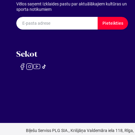
Vēlos saņemt Izklaides pastu par aktuālākajiem kultūras un
sporta notikumiem
E-pasta adrese
Pieteikties
Sekot
Biļešu Serviss PLG SIA., Krišjāņa Valdemāra iela 118, Rīga,