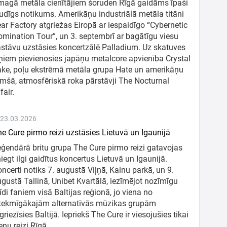
agā metāla cienītājiem šoruden Rīgā gaidāms īpaši
udīgs notikums. Amerikāņu industriālā metāla titāni
ar Factory atgriežas Eiropā ar iespaidīgo “Cybernetic
mination Tour”, un 3. septembrī ar bagātīgu viesu
stāvu uzstāsies koncertzālē Palladium. Uz skatuves
ņiem pievienosies japāņu metalcore apvienība Crystal
ke, poļu ekstrēmā metāla grupa Hate un amerikāņu
mšā, atmosfēriskā roka pārstāvji The Nocturnal
fair.
 23.03.2026
e Cure pirmo reizi uzstāsies Lietuvā un Igaunijā
ģendārā britu grupa The Cure pirmo reizi gatavojas
iegt ilgi gaidītus koncertus Lietuvā un Igaunijā.
ncerti notiks 7. augustā Viļņā, Kalnu parkā, un 9.
gustā Tallinā, Unibet Kvartālā, iezīmējot nozīmīgu
īdi faniem visā Baltijas reģionā, jo viena no
etekmīgākajām alternatīvās mūzikas grupām
griezīsies Baltijā. Iepriekš The Cure ir viesojušies tikai
enu reizi Rīgā.