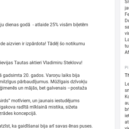
Sm
ja
Fe
Do
tāju dienas godā - atlaide 25% visām biļetēm
sa
vi
La
āde aizvien ir izpārdota! Tādēļ šo notikumu
tu
Af
ievijas Tautas aktieri Vladimiru Steklovu!
Pi
 gadsimta 20. gados. Varoņu laiks bija
Th
a milzīgus pārbaudījumus. Mūžīgais dzīvokļu
Le
s ģimenēs un mājās, bet galvenais –postaža
sn
Ko
irds” motīviem, un jaunais iestudējums
au
lgakova radītā mīklainā mistika, sižeta
br
zrādes koncepcijā.
i
at
āatzīst, ka gaidīšanai bija arī savas ēnas puses.
vi