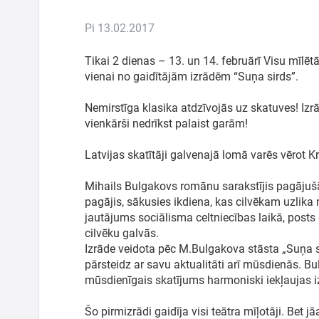
Ģimenei
Pi 13.02.2017
Festivāls
Tikai 2 dienas – 13. un 14. februārī Visu mīlē
vienai no gaidītājām izrādēm “Suņa sirds”.
Semināri
Nemirstīga klasika atdzīvojās uz skatuves! Izr
vienkārši nedrīkst palaist garām!
Dāvanu
kartes
Latvijas skatītāji galvenajā lomā varēs vērot Kr
Mihails Bulgakovs romānu sarakstījis pagājušā
Kino
pagājis, sākusies ikdiena, kas cilvēkam uzlik
jautājums sociālisma celtniecības laikā, post
cilvēku galvās.
Izrāde veidota pēc M.Bulgakova stāsta „Suņa s
pārsteidz ar savu aktualitāti arī mūsdienās. Bu
mūsdienīgais skatījums harmoniski iekļaujas i
Šo pirmizrādi gaidīja visi teātra mīļotāji. Bet j