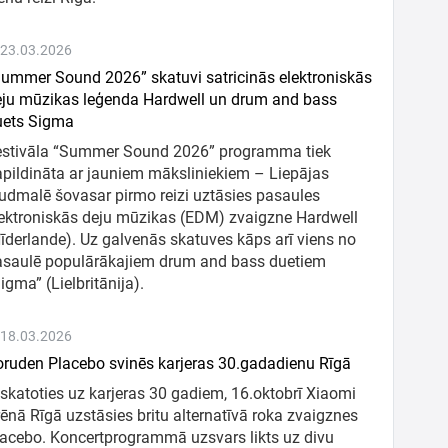
 23.03.2026
ummer Sound 2026” skatuvi satricinās elektroniskās
ju mūzikas leģenda Hardwell un drum and bass
uets Sigma
estivāla “Summer Sound 2026” programma tiek
pildināta ar jauniem māksliniekiem – Liepājas
udmalē šovasar pirmo reizi uztāsies pasaules
ektroniskās deju mūzikas (EDM) zvaigzne Hardwell
īderlande). Uz galvenās skatuves kāps arī viens no
asaulē populārākajiem drum and bass duetiem
igma” (Lielbritānija).
 18.03.2026
ruden Placebo svinēs karjeras 30.gadadienu Rīgā
skatoties uz karjeras 30 gadiem, 16.oktobrī Xiaomi
ēnā Rīgā uzstāsies britu alternatīvā roka zvaigznes
acebo. Koncertprogrammā uzsvars likts uz divu