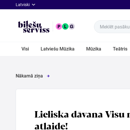
lat
Latviski
Meklēt pasākum
Visi
Visi
Latviešu Mūzika
Mūzika
Teātris
Latviešu
Mūzika
Nākamā ziņa
Mūzika
Teātris
Lieliska dāvana Visu 
Sports
atlaide!