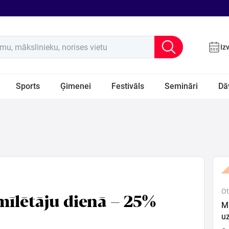
u, mākslinieku, norises vietu
Iz
Sports
Ģimenei
Festivāls
Semināri
Dā
Ot
mīlētāju dienā – 25%
Mū
uz