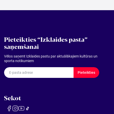
Meklēt kartē
Izvēlēties
Pieteikties “Izklaides pasta”
periodu
saņemšanai
Vēlos saņemt Izklaides pastu par aktuālākajiem kultūras un
sporta notikumiem
E-pasta adrese
Pieteikties
Sekot