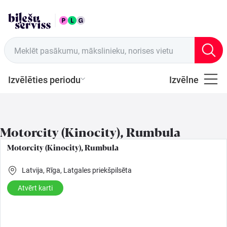
LAT
Tirdzniecības vietas
Meklēt pasākumu, mākslinieku, norises vietu
Izvēlēties periodu
Izvēlne
Visi
Latviešu
Motorcity (Kinocity), Rumbula
Mūzika
Motorcity (Kinocity), Rumbula
Mūzika
Latvija,
Rīga,
Latgales priekšpilsēta
Atvērt karti
Teātris
Sports