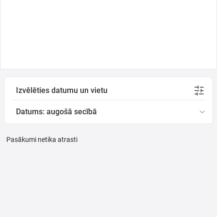
Ģimenei
Festivāls
Semināri
Izvēlēties datumu un vietu
Datums: augošā secībā
Dāvanu
kartes
Pasākumi netika atrasti
Kino